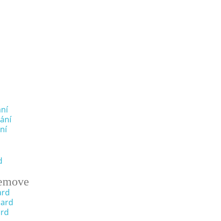
ní
ání
ní
d
emove
ard
oard
ard