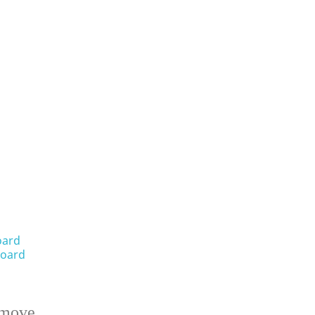
oard
oard
emove