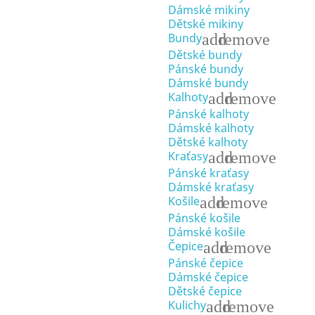
Dámské mikiny
Dětské mikiny
add
remove
Bundy
Dětské bundy
Pánské bundy
Dámské bundy
add
remove
Kalhoty
Pánské kalhoty
Dámské kalhoty
Dětské kalhoty
add
remove
Kraťasy
Pánské kraťasy
Dámské kraťasy
add
remove
Košile
Pánské košile
Dámské košile
add
remove
Čepice
Pánské čepice
Dámské čepice
Dětské čepice
add
remove
Kulichy