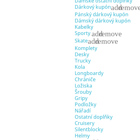
Dámské ostatní doplňky
add
remov
Dárkový kupón
Pánský dárkový kupón
Dámský dárkový kupón
Kabelky
add
remove
Sporty
add
remove
Skate
Komplety
Desky
Trucky
Kola
Longboardy
Chrániče
Ložiska
Šrouby
Gripy
Podložky
Nářadí
Ostatní doplňky
Cruisery
Silentblocky
Helmy