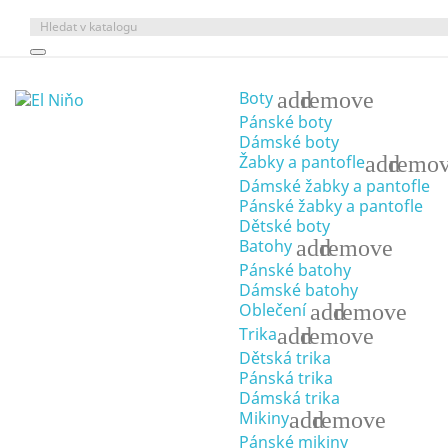
add
remove
Boty
Pánské boty
Dámské boty
add
remo
Žabky a pantofle
Dámské žabky a pantofle
Pánské žabky a pantofle
Dětské boty
add
remove
Batohy
Pánské batohy
Dámské batohy
add
remove
Oblečení
add
remove
Trika
Dětská trika
Pánská trika
Dámská trika
add
remove
Mikiny
Pánské mikiny