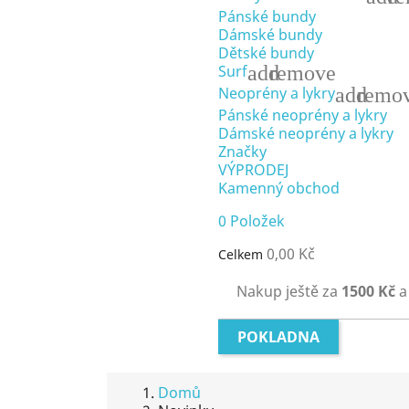
Pánské bundy
Dámské bundy
Dětské bundy
add
remove
Surf
add
remo
Neoprény a lykry
Pánské neoprény a lykry
Dámské neoprény a lykry
Značky
VÝPRODEJ
Kamenný obchod
0
Položek
0,00 Kč
Celkem
Nakup ještě za
1500 Kč
a
POKLADNA
Domů