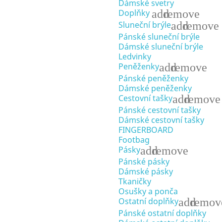
Dámské svetry
add
remove
Doplňky
add
remove
Sluneční brýle
Pánské sluneční brýle
Dámské sluneční brýle
Ledvinky
add
remove
Peněženky
Pánské peněženky
Dámské peněženky
add
remove
Cestovní tašky
Pánské cestovní tašky
Dámské cestovní tašky
FINGERBOARD
Footbag
add
remove
Pásky
Pánské pásky
Dámské pásky
Tkaničky
Osušky a ponča
add
remov
Ostatní doplňky
Pánské ostatní doplňky