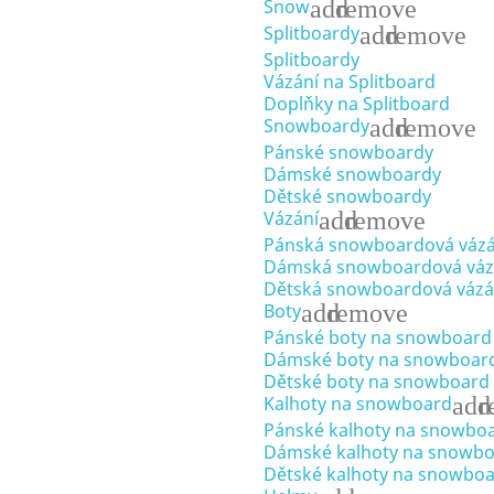
add
remove
Snow
add
remove
Splitboardy
Splitboardy
Vázání na Splitboard
Doplňky na Splitboard
add
remove
Snowboardy
Pánské snowboardy
Dámské snowboardy
Dětské snowboardy
add
remove
Vázání
Pánská snowboardová vázá
Dámská snowboardová váz
Dětská snowboardová vázá
add
remove
Boty
Pánské boty na snowboard
Dámské boty na snowboar
Dětské boty na snowboard
add
r
Kalhoty na snowboard
Pánské kalhoty na snowbo
Dámské kalhoty na snowb
Dětské kalhoty na snowbo