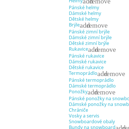
add
remove
Helmy
Pánské helmy
Dámské helmy
Dětské helmy
add
remove
Brýle
Pánské zimní brýle
Dámské zimní brýle
Dětské zimní brýle
add
remove
Rukavice
Pánské rukavice
Dámské rukavice
Dětské rukavice
add
remove
Termoprádlo
Pánské termoprádlo
Dámské termoprádlo
add
remove
Ponožky
Pánské ponožky na snowb
Dámské ponožky na snowb
Chrániče
Vosky a servis
Snowboardové obaly
add
r
Bundy na snowboard