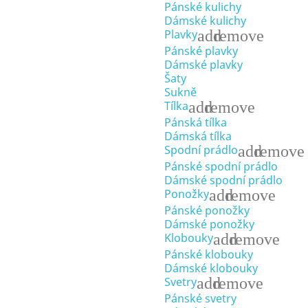
Pánské kulichy
Dámské kulichy
add
remove
Plavky
Pánské plavky
Dámské plavky
Šaty
Sukně
add
remove
Tílka
Pánská tílka
Dámská tílka
add
remove
Spodní prádlo
Pánské spodní prádlo
Dámské spodní prádlo
add
remove
Ponožky
Pánské ponožky
Dámské ponožky
add
remove
Klobouky
Pánské klobouky
Dámské klobouky
add
remove
Svetry
Pánské svetry