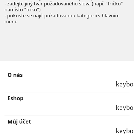
- zadejte jiný tvar požadovaného slova (např. "tričko"
namísto "triko")
- pokuste se najít požadovanou kategorii v hlavním
menu
O nás
keybo
Eshop
keybo
Můj účet
keybo