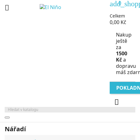
add_shop
0

Celkem
0,00 Kč
Nakup
ještě
za
1500
Kč
a
dopravu
máš zdar
POKLAD

Nářadí