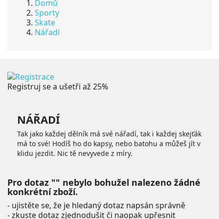
Domů
Sporty
Skate
Nářadí
Registruj se a ušetři až 25%
NÁŘADÍ
Tak jako každej dělník má své nářadí, tak i každej skejťák
má to své! Hodíš ho do kapsy, nebo batohu a můžeš jít v
klidu jezdit. Nic tě nevyvede z míry.
Pro dotaz "" nebylo bohužel nalezeno žádné
konkrétní zboží.
- ujistěte se, že je hledaný dotaz napsán správně
- zkuste dotaz zjednodušit či naopak upřesnit