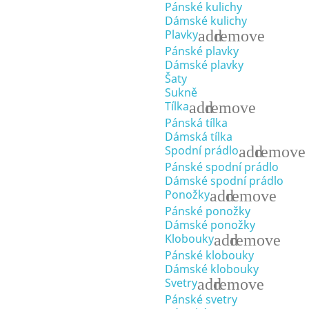
Pánské kulichy
Dámské kulichy
add
remove
Plavky
Pánské plavky
Dámské plavky
Šaty
Sukně
add
remove
Tílka
Pánská tílka
Dámská tílka
add
remove
Spodní prádlo
Pánské spodní prádlo
Dámské spodní prádlo
add
remove
Ponožky
Pánské ponožky
Dámské ponožky
add
remove
Klobouky
Pánské klobouky
Dámské klobouky
add
remove
Svetry
Pánské svetry