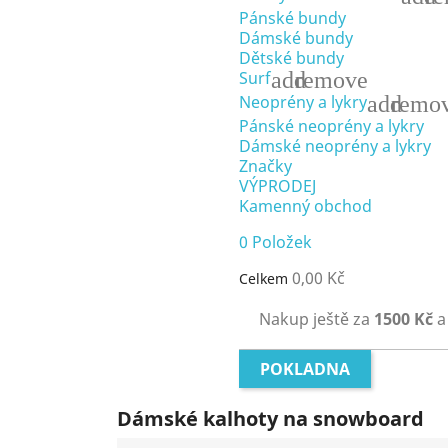
Pánské bundy
Dámské bundy
Dětské bundy
add
remove
Surf
add
remo
Neoprény a lykry
Pánské neoprény a lykry
Dámské neoprény a lykry
Značky
VÝPRODEJ
Kamenný obchod
0
Položek
0,00 Kč
Celkem
Nakup ještě za
1500 Kč
a
POKLADNA
Dámské kalhoty na snowboard