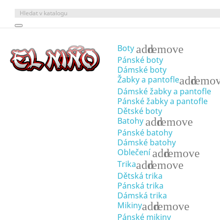
add
remove
Boty
Pánské boty
Dámské boty
add
remo
Žabky a pantofle
Dámské žabky a pantofle
Pánské žabky a pantofle
Dětské boty
add
remove
Batohy
Pánské batohy
Dámské batohy
add
remove
Oblečení
add
remove
Trika
Dětská trika
Pánská trika
Dámská trika
add
remove
Mikiny
Pánské mikiny