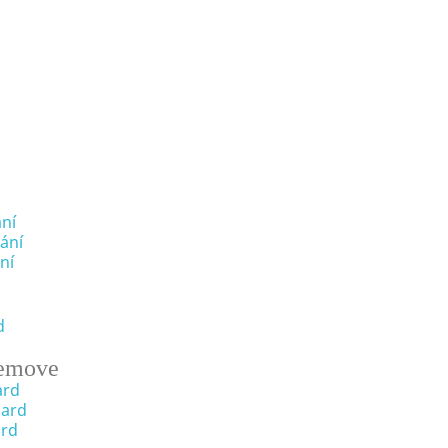
ní
ání
ní
d
emove
ard
oard
ard