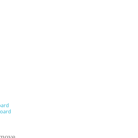
oard
oard
emove