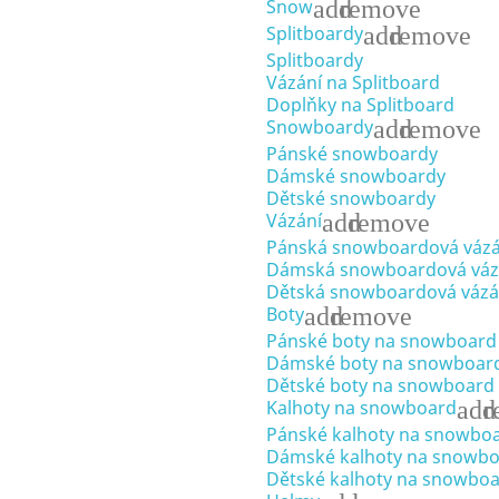
add
remove
Snow
add
remove
Splitboardy
Splitboardy
Vázání na Splitboard
Doplňky na Splitboard
add
remove
Snowboardy
Pánské snowboardy
Dámské snowboardy
Dětské snowboardy
add
remove
Vázání
Pánská snowboardová vázá
Dámská snowboardová váz
Dětská snowboardová vázá
add
remove
Boty
Pánské boty na snowboard
Dámské boty na snowboar
Dětské boty na snowboard
add
r
Kalhoty na snowboard
Pánské kalhoty na snowbo
Dámské kalhoty na snowb
Dětské kalhoty na snowbo