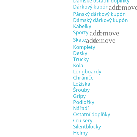
Dámské ostatní doplňky
add
remov
Dárkový kupón
Pánský dárkový kupón
Dámský dárkový kupón
Kabelky
add
remove
Sporty
add
remove
Skate
Komplety
Desky
Trucky
Kola
Longboardy
Chrániče
Ložiska
Šrouby
Gripy
Podložky
Nářadí
Ostatní doplňky
Cruisery
Silentblocky
Helmy