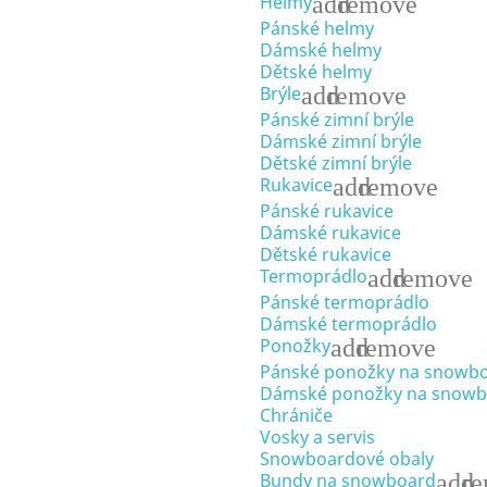
add
remove
Helmy
Pánské helmy
Dámské helmy
Dětské helmy
add
remove
Brýle
Pánské zimní brýle
Dámské zimní brýle
Dětské zimní brýle
add
remove
Rukavice
Pánské rukavice
Dámské rukavice
Dětské rukavice
add
remove
Termoprádlo
Pánské termoprádlo
Dámské termoprádlo
add
remove
Ponožky
Pánské ponožky na snowb
Dámské ponožky na snowb
Chrániče
Vosky a servis
Snowboardové obaly
add
r
Bundy na snowboard