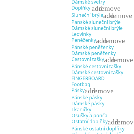
Dámské svetry
add
remove
Doplňky
add
remove
Sluneční brýle
Pánské sluneční brýle
Dámské sluneční brýle
Ledvinky
add
remove
Peněženky
Pánské peněženky
Dámské peněženky
add
remove
Cestovní tašky
Pánské cestovní tašky
Dámské cestovní tašky
FINGERBOARD
Footbag
add
remove
Pásky
Pánské pásky
Dámské pásky
Tkaničky
Osušky a ponča
add
remov
Ostatní doplňky
Pánské ostatní doplňky