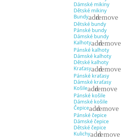
Dámské mikiny
Dětské mikiny
add
remove
Bundy
Dětské bundy
Pánské bundy
Dámské bundy
add
remove
Kalhoty
Pánské kalhoty
Dámské kalhoty
Dětské kalhoty
add
remove
Kraťasy
Pánské kraťasy
Dámské kraťasy
add
remove
Košile
Pánské košile
Dámské košile
add
remove
Čepice
Pánské čepice
Dámské čepice
Dětské čepice
add
remove
Kulichy