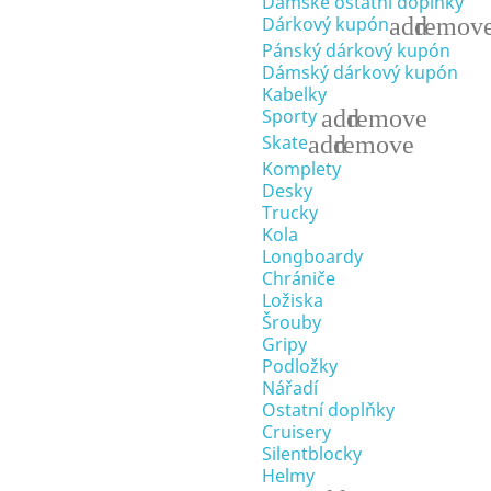
Dámské ostatní doplňky
add
remov
Dárkový kupón
Pánský dárkový kupón
Dámský dárkový kupón
Kabelky
add
remove
Sporty
add
remove
Skate
Komplety
Desky
Trucky
Kola
Longboardy
Chrániče
Ložiska
Šrouby
Gripy
Podložky
Nářadí
Ostatní doplňky
Cruisery
Silentblocky
Helmy