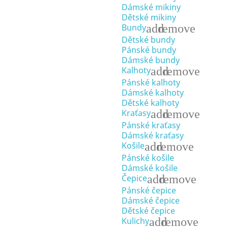
Dámské mikiny
Dětské mikiny
add
remove
Bundy
Dětské bundy
Pánské bundy
Dámské bundy
add
remove
Kalhoty
Pánské kalhoty
Dámské kalhoty
Dětské kalhoty
add
remove
Kraťasy
Pánské kraťasy
Dámské kraťasy
add
remove
Košile
Pánské košile
Dámské košile
add
remove
Čepice
Pánské čepice
Dámské čepice
Dětské čepice
add
remove
Kulichy