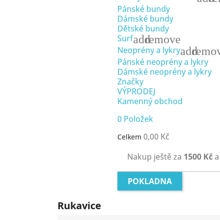
Pánské bundy
Dámské bundy
Dětské bundy
add
remove
Surf
add
remo
Neoprény a lykry
Pánské neoprény a lykry
Dámské neoprény a lykry
Značky
VÝPRODEJ
Kamenný obchod
0
Položek
0,00 Kč
Celkem
Nakup ještě za
1500 Kč
a
POKLADNA
Rukavice