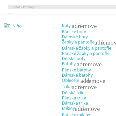
add
remove
Boty
Pánské boty
Dámské boty
add
remo
Žabky a pantofle
Dámské žabky a pantofle
Pánské žabky a pantofle
Dětské boty
add
remove
Batohy
Pánské batohy
Dámské batohy
add
remove
Oblečení
add
remove
Trika
Dětská trika
Pánská trika
Dámská trika
add
remove
Mikiny
Pánské mikiny