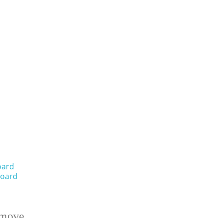
oard
oard
emove