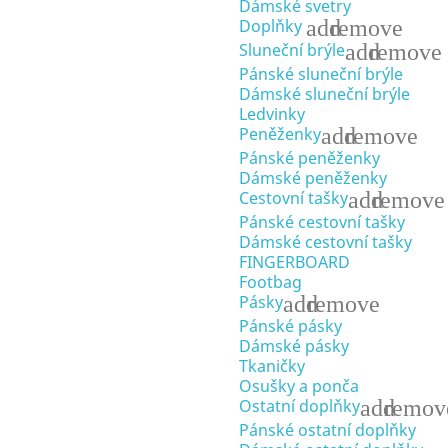
Dámské svetry
add
remove
Doplňky
add
remove
Sluneční brýle
Pánské sluneční brýle
Dámské sluneční brýle
Ledvinky
add
remove
Peněženky
Pánské peněženky
Dámské peněženky
add
remove
Cestovní tašky
Pánské cestovní tašky
Dámské cestovní tašky
FINGERBOARD
Footbag
add
remove
Pásky
Pánské pásky
Dámské pásky
Tkaničky
Osušky a ponča
add
remov
Ostatní doplňky
Pánské ostatní doplňky