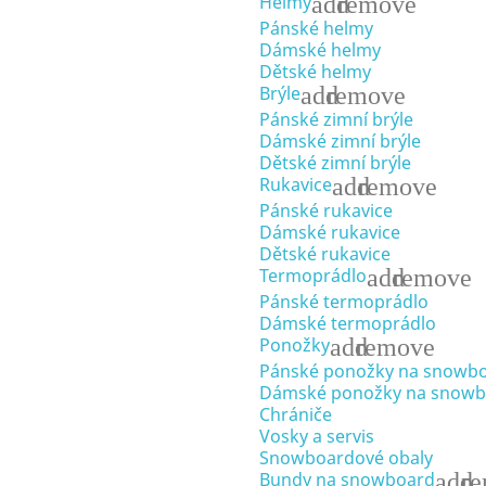
add
remove
Helmy
Pánské helmy
Dámské helmy
Dětské helmy
add
remove
Brýle
Pánské zimní brýle
Dámské zimní brýle
Dětské zimní brýle
add
remove
Rukavice
Pánské rukavice
Dámské rukavice
Dětské rukavice
add
remove
Termoprádlo
Pánské termoprádlo
Dámské termoprádlo
add
remove
Ponožky
Pánské ponožky na snowb
Dámské ponožky na snowb
Chrániče
Vosky a servis
Snowboardové obaly
add
r
Bundy na snowboard