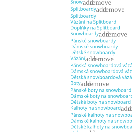
add
remove
Snow
add
remove
Splitboardy
Splitboardy
Vázání na Splitboard
Doplňky na Splitboard
add
remove
Snowboardy
Pánské snowboardy
Dámské snowboardy
Dětské snowboardy
add
remove
Vázání
Pánská snowboardová vázá
Dámská snowboardová váz
Dětská snowboardová vázá
add
remove
Boty
Pánské boty na snowboard
Dámské boty na snowboar
Dětské boty na snowboard
add
r
Kalhoty na snowboard
Pánské kalhoty na snowbo
Dámské kalhoty na snowb
Dětské kalhoty na snowbo