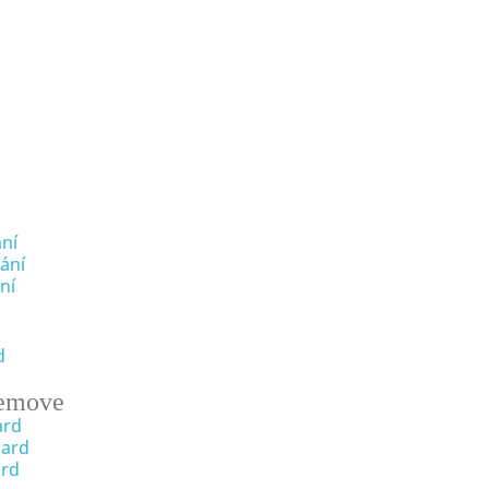
ní
ání
ní
d
emove
ard
oard
ard