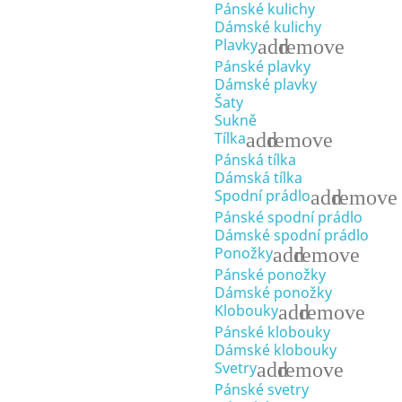
Pánské kulichy
Dámské kulichy
add
remove
Plavky
Pánské plavky
Dámské plavky
Šaty
Sukně
add
remove
Tílka
Pánská tílka
Dámská tílka
add
remove
Spodní prádlo
Pánské spodní prádlo
Dámské spodní prádlo
add
remove
Ponožky
Pánské ponožky
Dámské ponožky
add
remove
Klobouky
Pánské klobouky
Dámské klobouky
add
remove
Svetry
Pánské svetry