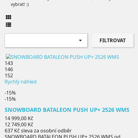
vybrat! :)



FILTROVAT
143
146
152
Rychlý náhled
-15%
-15%
SNOWBOARD BATALEON PUSH UP+ 2526 WMS
Běžná
14 999,00 Kč
cena
Cena
12 749,00 Kč
637 Kč
sleva za osobní odběr
SNOWBOARD BATALEON PUSH UP+ 2526 WMS od