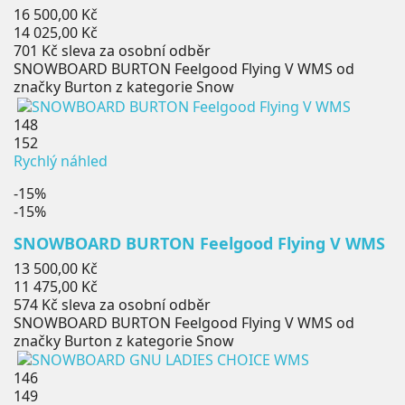
Běžná
16 500,00 Kč
cena
Cena
14 025,00 Kč
701 Kč
sleva za osobní odběr
SNOWBOARD BURTON Feelgood Flying V WMS od
značky Burton z kategorie Snow
148
152
Rychlý náhled
-15%
-15%
SNOWBOARD BURTON Feelgood Flying V WMS
Běžná
13 500,00 Kč
cena
Cena
11 475,00 Kč
574 Kč
sleva za osobní odběr
SNOWBOARD BURTON Feelgood Flying V WMS od
značky Burton z kategorie Snow
146
149