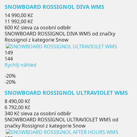
SNOWBOARD ROSSIGNOL DIVA WMS
Běžná
14 990,00 Kč
cena
Cena
11 992,00 Kč
600 Kč
sleva za osobní odběr
SNOWBOARD ROSSIGNOL DIVA WMS od značky
Rossignol z kategorie Snow
149
144
Rychlý náhled
-20%
-20%
SNOWBOARD ROSSIGNOL ULTRAVIOLET WMS
Běžná
8 490,00 Kč
cena
Cena
6 792,00 Kč
340 Kč
sleva za osobní odběr
SNOWBOARD ROSSIGNOL ULTRAVIOLET WMS od
značky Rossignol z kategorie Snow