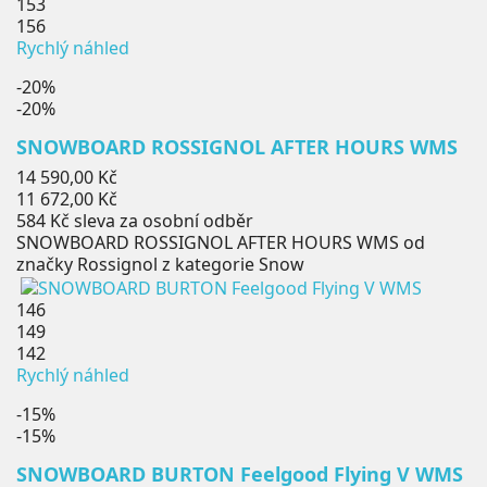
153
156
Rychlý náhled
-20%
-20%
SNOWBOARD ROSSIGNOL AFTER HOURS WMS
Běžná
14 590,00 Kč
cena
Cena
11 672,00 Kč
584 Kč
sleva za osobní odběr
SNOWBOARD ROSSIGNOL AFTER HOURS WMS od
značky Rossignol z kategorie Snow
146
149
142
Rychlý náhled
-15%
-15%
SNOWBOARD BURTON Feelgood Flying V WMS