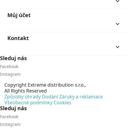
keyboard_arrow_down
Můj účet
keyboard_arrow_down
Kontakt
keyboard_arrow_down
Sleduj nás
Facebook
Instagram
Copyright
Extreme distribution s.r.o.,
All Rights Reserved
Způsoby úhrady
Dodání
Záruky a reklamace
Všeobecné podmínky
Cookies
Sleduj nás
Facebook
Instagram