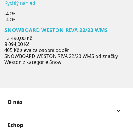
Rychlý náhled
-40%
-40%
SNOWBOARD WESTON RIVA 22/23 WMS
Běžná
13 490,00 Kč
cena
Cena
8 094,00 Kč
405 Kč
sleva za osobní odběr
SNOWBOARD WESTON RIVA 22/23 WMS od značky
Weston z kategorie Snow
O nás
keyboard_arrow_down
Eshop