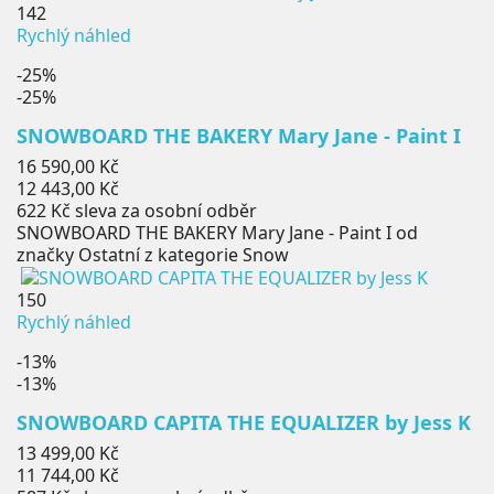
142
Rychlý náhled
-25%
-25%
SNOWBOARD THE BAKERY Mary Jane - Paint I
Běžná
16 590,00 Kč
cena
Cena
12 443,00 Kč
622 Kč
sleva za osobní odběr
SNOWBOARD THE BAKERY Mary Jane - Paint I od
značky Ostatní z kategorie Snow
150
Rychlý náhled
-13%
-13%
SNOWBOARD CAPITA THE EQUALIZER by Jess K
Běžná
13 499,00 Kč
cena
Cena
11 744,00 Kč