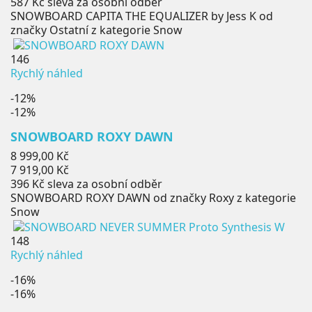
587 Kč
sleva za osobní odběr
SNOWBOARD CAPITA THE EQUALIZER by Jess K od
značky Ostatní z kategorie Snow
146
Rychlý náhled
-12%
-12%
SNOWBOARD ROXY DAWN
Běžná
8 999,00 Kč
cena
Cena
7 919,00 Kč
396 Kč
sleva za osobní odběr
SNOWBOARD ROXY DAWN od značky Roxy z kategorie
Snow
148
Rychlý náhled
-16%
-16%