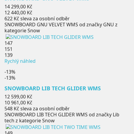
Běžná
14 299,00 Kč
cena
Cena
12 440,00 Kč
622 Kč
sleva za osobní odběr
SNOWBOARD GNU VELVET WMS od značky GNU z
kategorie Snow
147
151
139
Rychlý náhled
-13%
-13%
SNOWBOARD LIB TECH GLIDER WMS
Běžná
12 599,00 Kč
cena
Cena
10 961,00 Kč
548 Kč
sleva za osobní odběr
SNOWBOARD LIB TECH GLIDER WMS od značky Lib
tech z kategorie Snow
149