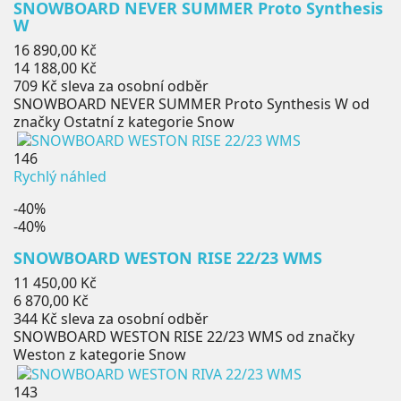
SNOWBOARD NEVER SUMMER Proto Synthesis
W
Běžná
16 890,00 Kč
cena
Cena
14 188,00 Kč
709 Kč
sleva za osobní odběr
SNOWBOARD NEVER SUMMER Proto Synthesis W od
značky Ostatní z kategorie Snow
146
Rychlý náhled
-40%
-40%
SNOWBOARD WESTON RISE 22/23 WMS
Běžná
11 450,00 Kč
cena
Cena
6 870,00 Kč
344 Kč
sleva za osobní odběr
SNOWBOARD WESTON RISE 22/23 WMS od značky
Weston z kategorie Snow
143