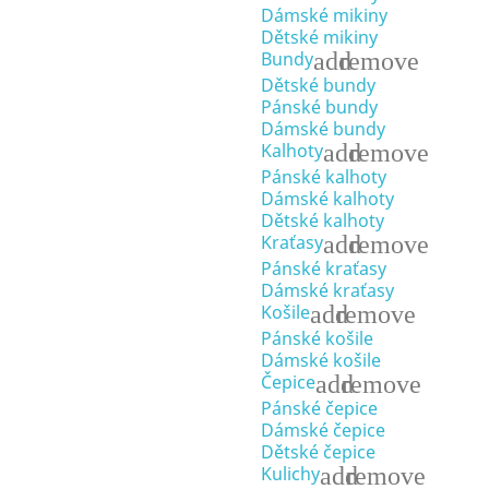
Dámské mikiny
Dětské mikiny
add
remove
Bundy
Dětské bundy
Pánské bundy
Dámské bundy
add
remove
Kalhoty
Pánské kalhoty
Dámské kalhoty
Dětské kalhoty
add
remove
Kraťasy
Pánské kraťasy
Dámské kraťasy
add
remove
Košile
Pánské košile
Dámské košile
add
remove
Čepice
Pánské čepice
Dámské čepice
Dětské čepice
add
remove
Kulichy