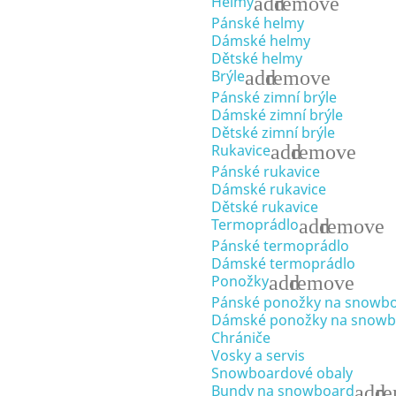
add
remove
Helmy
Pánské helmy
Dámské helmy
Dětské helmy
add
remove
Brýle
Pánské zimní brýle
Dámské zimní brýle
Dětské zimní brýle
add
remove
Rukavice
Pánské rukavice
Dámské rukavice
Dětské rukavice
add
remove
Termoprádlo
Pánské termoprádlo
Dámské termoprádlo
add
remove
Ponožky
Pánské ponožky na snowb
Dámské ponožky na snowb
Chrániče
Vosky a servis
Snowboardové obaly
add
r
Bundy na snowboard