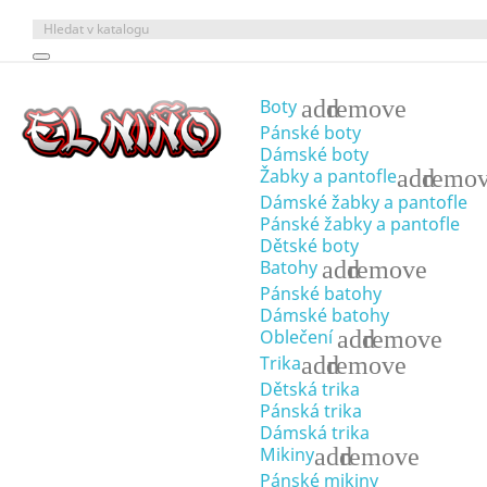
add
remove
Boty
Pánské boty
Dámské boty
add
remo
Žabky a pantofle
Dámské žabky a pantofle
Pánské žabky a pantofle
Dětské boty
add
remove
Batohy
Pánské batohy
Dámské batohy
add
remove
Oblečení
add
remove
Trika
Dětská trika
Pánská trika
Dámská trika
add
remove
Mikiny
Pánské mikiny