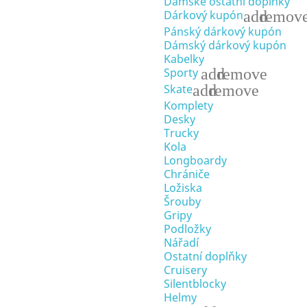
Dámské ostatní doplňky
add
remov
Dárkový kupón
Pánský dárkový kupón
Dámský dárkový kupón
Kabelky
add
remove
Sporty
add
remove
Skate
Komplety
Desky
Trucky
Kola
Longboardy
Chrániče
Ložiska
Šrouby
Gripy
Podložky
Nářadí
Ostatní doplňky
Cruisery
Silentblocky
Helmy