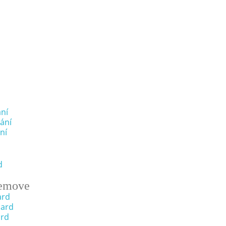
ní
ání
ní
d
emove
ard
oard
ard