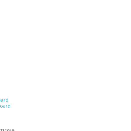
oard
oard
emove