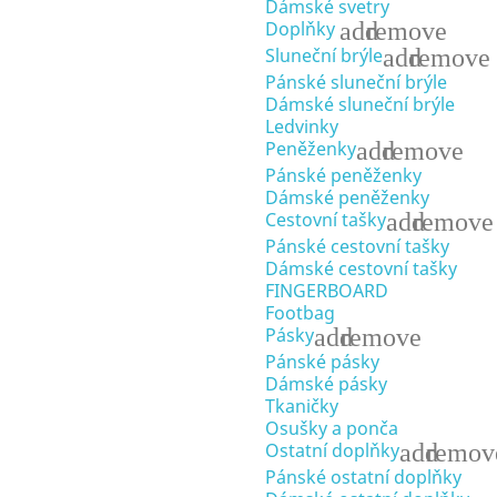
Dámské svetry
add
remove
Doplňky
add
remove
Sluneční brýle
Pánské sluneční brýle
Dámské sluneční brýle
Ledvinky
add
remove
Peněženky
Pánské peněženky
Dámské peněženky
add
remove
Cestovní tašky
Pánské cestovní tašky
Dámské cestovní tašky
FINGERBOARD
Footbag
add
remove
Pásky
Pánské pásky
Dámské pásky
Tkaničky
Osušky a ponča
add
remov
Ostatní doplňky
Pánské ostatní doplňky