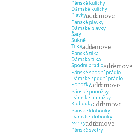
Pánské kulichy
Dámské kulichy
add
remove
Plavky
Pánské plavky
Dámské plavky
Šaty
Sukně
add
remove
Tílka
Pánská tílka
Dámská tílka
add
remove
Spodní prádlo
Pánské spodní prádlo
Dámské spodní prádlo
add
remove
Ponožky
Pánské ponožky
Dámské ponožky
add
remove
Klobouky
Pánské klobouky
Dámské klobouky
add
remove
Svetry
Pánské svetry