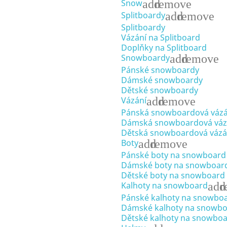
add
remove
Snow
add
remove
Splitboardy
Splitboardy
Vázání na Splitboard
Doplňky na Splitboard
add
remove
Snowboardy
Pánské snowboardy
Dámské snowboardy
Dětské snowboardy
add
remove
Vázání
Pánská snowboardová vázá
Dámská snowboardová váz
Dětská snowboardová vázá
add
remove
Boty
Pánské boty na snowboard
Dámské boty na snowboar
Dětské boty na snowboard
add
r
Kalhoty na snowboard
Pánské kalhoty na snowbo
Dámské kalhoty na snowb
Dětské kalhoty na snowbo