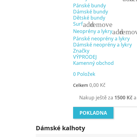
Pánské bundy
Dámské bundy
Dětské bundy
add
remove
Surf
add
remo
Neoprény a lykry
Pánské neoprény a lykry
Dámské neoprény a lykry
Značky
VÝPRODEJ
Kamenný obchod
0
Položek
0,00 Kč
Celkem
Nakup ještě za
1500 Kč
a
POKLADNA
Dámské kalhoty