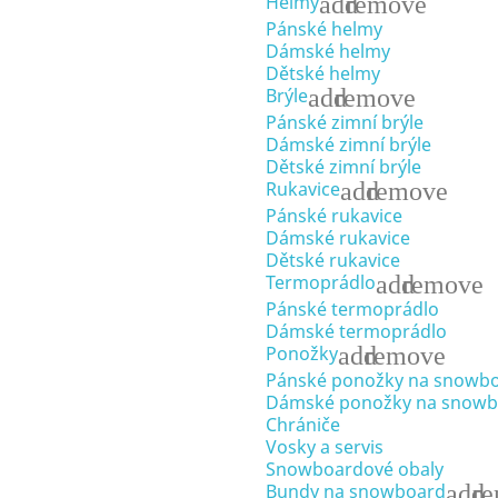
add
remove
Helmy
Pánské helmy
Dámské helmy
Dětské helmy
add
remove
Brýle
Pánské zimní brýle
Dámské zimní brýle
Dětské zimní brýle
add
remove
Rukavice
Pánské rukavice
Dámské rukavice
Dětské rukavice
add
remove
Termoprádlo
Pánské termoprádlo
Dámské termoprádlo
add
remove
Ponožky
Pánské ponožky na snowb
Dámské ponožky na snowb
Chrániče
Vosky a servis
Snowboardové obaly
add
r
Bundy na snowboard