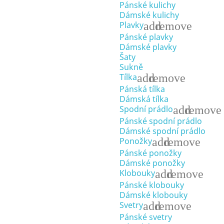
Pánské kulichy
Dámské kulichy
add
remove
Plavky
Pánské plavky
Dámské plavky
Šaty
Sukně
add
remove
Tílka
Pánská tílka
Dámská tílka
add
remove
Spodní prádlo
Pánské spodní prádlo
Dámské spodní prádlo
add
remove
Ponožky
Pánské ponožky
Dámské ponožky
add
remove
Klobouky
Pánské klobouky
Dámské klobouky
add
remove
Svetry
Pánské svetry