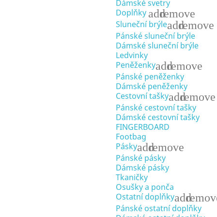
Dámské svetry
add
remove
Doplňky
add
remove
Sluneční brýle
Pánské sluneční brýle
Dámské sluneční brýle
Ledvinky
add
remove
Peněženky
Pánské peněženky
Dámské peněženky
add
remove
Cestovní tašky
Pánské cestovní tašky
Dámské cestovní tašky
FINGERBOARD
Footbag
add
remove
Pásky
Pánské pásky
Dámské pásky
Tkaničky
Osušky a ponča
add
remov
Ostatní doplňky
Pánské ostatní doplňky