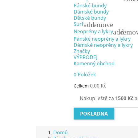
Pánské bundy
Dámské bundy
Dětské bundy
add
remove
Surf
add
remo
Neoprény a lykry
Pánské neoprény a lykry
Dámské neoprény a lykry
Značky
VÝPRODEJ
Kamenný obchod
0
Položek
0,00 Kč
Celkem
Nakup ještě za
1500 Kč
a
POKLADNA
Domů