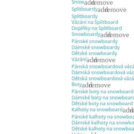
add
remove
Snow
add
remove
Splitboardy
Splitboardy
Vázání na Splitboard
Doplňky na Splitboard
add
remove
Snowboardy
Pánské snowboardy
Dámské snowboardy
Dětské snowboardy
add
remove
Vázání
Pánská snowboardová vázá
Dámská snowboardová váz
Dětská snowboardová vázá
add
remove
Boty
Pánské boty na snowboard
Dámské boty na snowboar
Dětské boty na snowboard
add
r
Kalhoty na snowboard
Pánské kalhoty na snowbo
Dámské kalhoty na snowb
Dětské kalhoty na snowbo