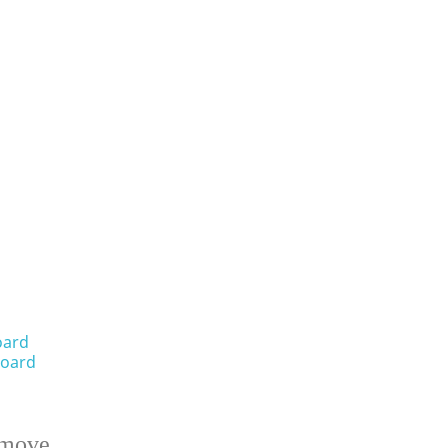
oard
oard
emove