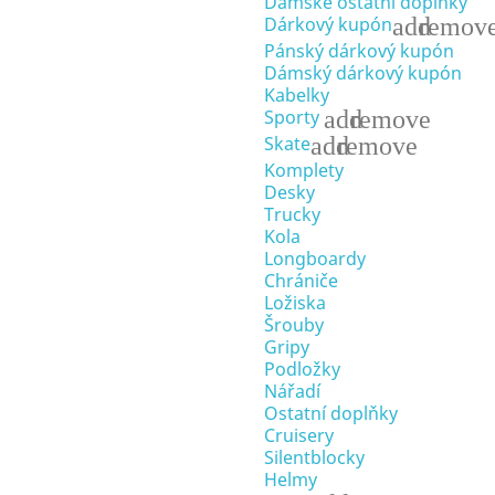
Dámské ostatní doplňky
add
remov
Dárkový kupón
Pánský dárkový kupón
Dámský dárkový kupón
Kabelky
add
remove
Sporty
add
remove
Skate
Komplety
Desky
Trucky
Kola
Longboardy
Chrániče
Ložiska
Šrouby
Gripy
Podložky
Nářadí
Ostatní doplňky
Cruisery
Silentblocky
Helmy