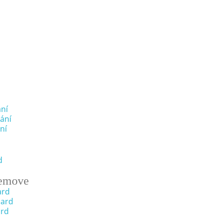
ní
ání
ní
d
emove
ard
oard
ard