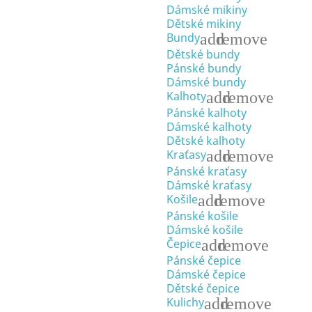
Dámské mikiny
Dětské mikiny
add
remove
Bundy
Dětské bundy
Pánské bundy
Dámské bundy
add
remove
Kalhoty
Pánské kalhoty
Dámské kalhoty
Dětské kalhoty
add
remove
Kraťasy
Pánské kraťasy
Dámské kraťasy
add
remove
Košile
Pánské košile
Dámské košile
add
remove
Čepice
Pánské čepice
Dámské čepice
Dětské čepice
add
remove
Kulichy