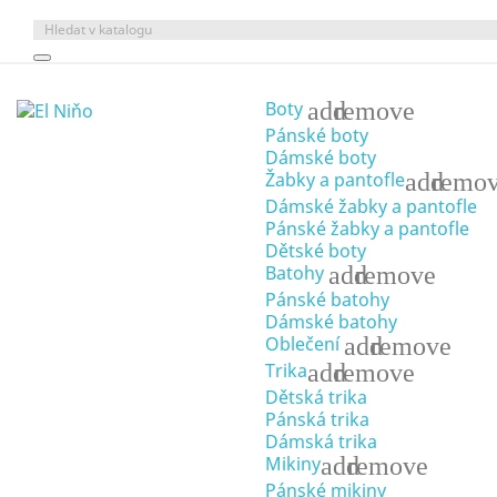
add
remove
Boty
Pánské boty
Dámské boty
add
remo
Žabky a pantofle
Dámské žabky a pantofle
Pánské žabky a pantofle
Dětské boty
add
remove
Batohy
Pánské batohy
Dámské batohy
add
remove
Oblečení
add
remove
Trika
Dětská trika
Pánská trika
Dámská trika
add
remove
Mikiny
Pánské mikiny