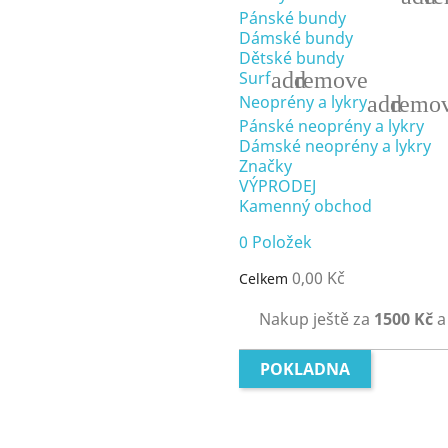
Pánské bundy
Dámské bundy
Dětské bundy
add
remove
Surf
add
remo
Neoprény a lykry
Pánské neoprény a lykry
Dámské neoprény a lykry
Značky
VÝPRODEJ
Kamenný obchod
0
Položek
0,00 Kč
Celkem
Nakup ještě za
1500 Kč
a
POKLADNA