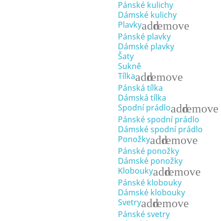
Pánské kulichy
Dámské kulichy
add
remove
Plavky
Pánské plavky
Dámské plavky
Šaty
Sukně
add
remove
Tílka
Pánská tílka
Dámská tílka
add
remove
Spodní prádlo
Pánské spodní prádlo
Dámské spodní prádlo
add
remove
Ponožky
Pánské ponožky
Dámské ponožky
add
remove
Klobouky
Pánské klobouky
Dámské klobouky
add
remove
Svetry
Pánské svetry