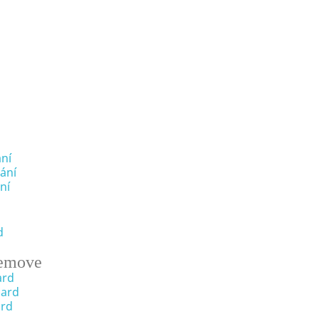
ní
ání
ní
d
emove
ard
oard
ard