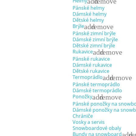
add
remove
Helmy
Pánské helmy
Dámské helmy
Dětské helmy
add
remove
Brýle
Pánské zimní brýle
Dámské zimní brýle
Dětské zimní brýle
add
remove
Rukavice
Pánské rukavice
Dámské rukavice
Dětské rukavice
add
remove
Termoprádlo
Pánské termoprádlo
Dámské termoprádlo
add
remove
Ponožky
Pánské ponožky na snowb
Dámské ponožky na snowb
Chrániče
Vosky a servis
Snowboardové obaly
add
r
Bundy na snowboard