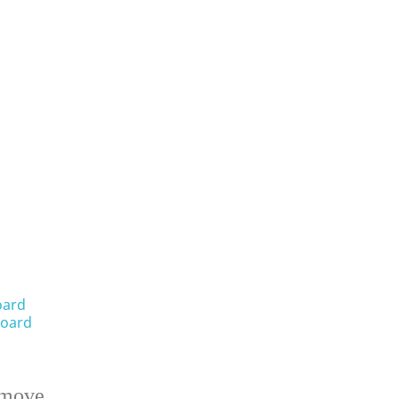
oard
oard
emove