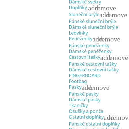
Dámské svetry
add
remove
Doplňky
add
remove
Sluneční brýle
Pánské sluneční brýle
Dámské sluneční brýle
Ledvinky
add
remove
Peněženky
Pánské peněženky
Dámské peněženky
add
remove
Cestovní tašky
Pánské cestovní tašky
Dámské cestovní tašky
FINGERBOARD
Footbag
add
remove
Pásky
Pánské pásky
Dámské pásky
Tkaničky
Osušky a ponča
add
remov
Ostatní doplňky
Pánské ostatní doplňky