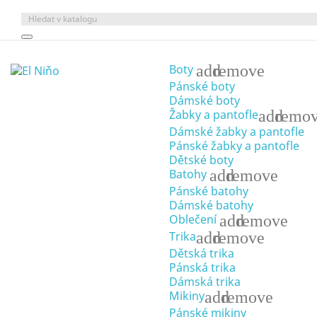
add
remove
Boty
Pánské boty
Dámské boty
add
remo
Žabky a pantofle
Dámské žabky a pantofle
Pánské žabky a pantofle
Dětské boty
add
remove
Batohy
Pánské batohy
Dámské batohy
add
remove
Oblečení
add
remove
Trika
Dětská trika
Pánská trika
Dámská trika
add
remove
Mikiny
Pánské mikiny