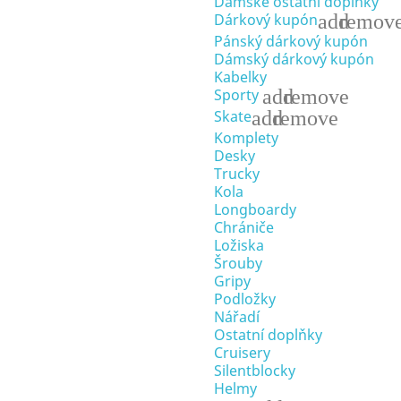
Dámské ostatní doplňky
add
remov
Dárkový kupón
Pánský dárkový kupón
Dámský dárkový kupón
Kabelky
add
remove
Sporty
add
remove
Skate
Komplety
Desky
Trucky
Kola
Longboardy
Chrániče
Ložiska
Šrouby
Gripy
Podložky
Nářadí
Ostatní doplňky
Cruisery
Silentblocky
Helmy