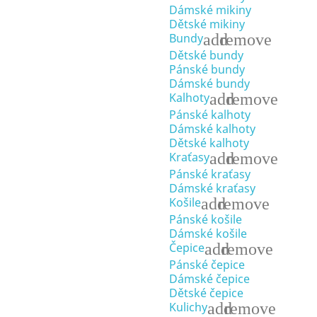
Dámské mikiny
Dětské mikiny
add
remove
Bundy
Dětské bundy
Pánské bundy
Dámské bundy
add
remove
Kalhoty
Pánské kalhoty
Dámské kalhoty
Dětské kalhoty
add
remove
Kraťasy
Pánské kraťasy
Dámské kraťasy
add
remove
Košile
Pánské košile
Dámské košile
add
remove
Čepice
Pánské čepice
Dámské čepice
Dětské čepice
add
remove
Kulichy