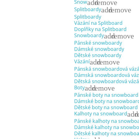
add
remove
Snow
add
remove
Splitboardy
Splitboardy
Vázání na Splitboard
Doplňky na Splitboard
add
remove
Snowboardy
Pánské snowboardy
Dámské snowboardy
Dětské snowboardy
add
remove
Vázání
Pánská snowboardová vázá
Dámská snowboardová váz
Dětská snowboardová vázá
add
remove
Boty
Pánské boty na snowboard
Dámské boty na snowboar
Dětské boty na snowboard
add
r
Kalhoty na snowboard
Pánské kalhoty na snowbo
Dámské kalhoty na snowb
Dětské kalhoty na snowbo