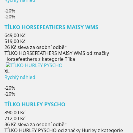
-20%
-20%
TÍLKO HORSEFEATHERS MAISY WMS
Běžná
649,00 Kč
cena
Cena
519,00 Kč
26 Kč
sleva za osobní odběr
TÍLKO HORSEFEATHERS MAISY WMS od značky
Horsefeathers z kategorie Tílka
XL
Rychlý náhled
-20%
-20%
TÍLKO HURLEY PYSCHO
Běžná
890,00 Kč
cena
Cena
712,00 Kč
36 Kč
sleva za osobní odběr
TÍLKO HURLEY PYSCHO od značky Hurley z kategorie