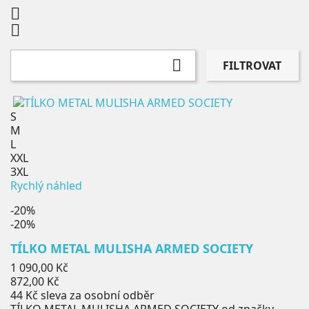



FILTROVAT
S
M
L
XXL
3XL
Rychlý náhled
-20%
-20%
TÍLKO METAL MULISHA ARMED SOCIETY
Běžná
1 090,00 Kč
cena
Cena
872,00 Kč
44 Kč
sleva za osobní odběr