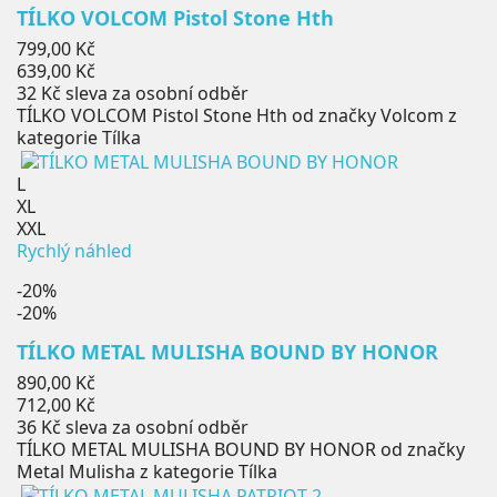
TÍLKO VOLCOM Pistol Stone Hth
Běžná
799,00 Kč
cena
Cena
639,00 Kč
32 Kč
sleva za osobní odběr
TÍLKO VOLCOM Pistol Stone Hth od značky Volcom z
kategorie Tílka
L
XL
XXL
Rychlý náhled
-20%
-20%
TÍLKO METAL MULISHA BOUND BY HONOR
Běžná
890,00 Kč
cena
Cena
712,00 Kč
36 Kč
sleva za osobní odběr
TÍLKO METAL MULISHA BOUND BY HONOR od značky
Metal Mulisha z kategorie Tílka