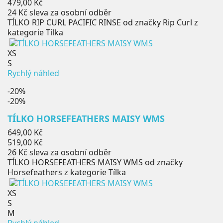
cena
Cena
479,00 Kč
24 Kč
sleva za osobní odběr
TÍLKO RIP CURL PACIFIC RINSE od značky Rip Curl z
kategorie Tílka
XS
S
Rychlý náhled
-20%
-20%
TÍLKO HORSEFEATHERS MAISY WMS
Běžná
649,00 Kč
cena
Cena
519,00 Kč
26 Kč
sleva za osobní odběr
TÍLKO HORSEFEATHERS MAISY WMS od značky
Horsefeathers z kategorie Tílka
XS
S
M
Rychlý náhled