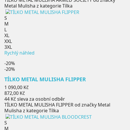
TÍLKO METAL MULISHA ARMED SOCIETY od značky
Metal Mulisha z kategorie Tílka
S
M
L
XL
XXL
3XL
Rychlý náhled
-20%
-20%
TÍLKO METAL MULISHA FLIPPER
Běžná
1 090,00 Kč
cena
Cena
872,00 Kč
44 Kč
sleva za osobní odběr
TÍLKO METAL MULISHA FLIPPER od značky Metal
Mulisha z kategorie Tílka
S
M