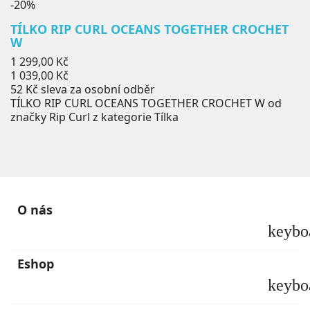
-20%
TÍLKO RIP CURL OCEANS TOGETHER CROCHET
W
Běžná
1 299,00 Kč
cena
Cena
1 039,00 Kč
52 Kč
sleva za osobní odběr
TÍLKO RIP CURL OCEANS TOGETHER CROCHET W od
značky Rip Curl z kategorie Tílka
O nás
keybo
Eshop
keybo