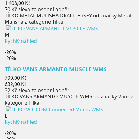
cena
Cena
1 408,00 Kč
70 Kč
sleva za osobní odběr
TÍLKO METAL MULISHA DRAFT JERSEY od značky Metal
Mulisha z kategorie Tílka
M
Rychlý náhled
-20%
-20%
TÍLKO VANS ARMANTO MUSCLE WMS
Běžná
790,00 Kč
cena
Cena
632,00 Kč
32 Kč
sleva za osobní odběr
TÍLKO VANS ARMANTO MUSCLE WMS od značky Vans z
kategorie Tílka
L
Rychlý náhled
-20%