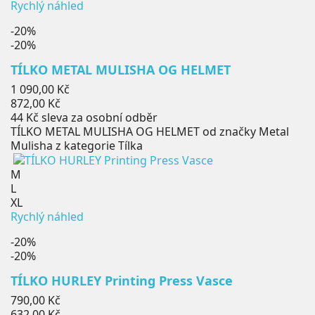
Rychlý náhled
-20%
-20%
TÍLKO METAL MULISHA OG HELMET
Běžná
1 090,00 Kč
cena
Cena
872,00 Kč
44 Kč
sleva za osobní odběr
TÍLKO METAL MULISHA OG HELMET od značky Metal
Mulisha z kategorie Tílka
M
L
XL
Rychlý náhled
-20%
-20%
TÍLKO HURLEY Printing Press Vasce
Běžná
790,00 Kč
cena
Cena
632,00 Kč