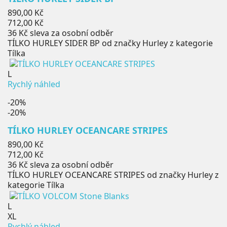
Běžná
890,00 Kč
cena
Cena
712,00 Kč
36 Kč
sleva za osobní odběr
TÍLKO HURLEY SIDER BP od značky Hurley z kategorie
Tílka
L
Rychlý náhled
-20%
-20%
TÍLKO HURLEY OCEANCARE STRIPES
Běžná
890,00 Kč
cena
Cena
712,00 Kč
36 Kč
sleva za osobní odběr
TÍLKO HURLEY OCEANCARE STRIPES od značky Hurley z
kategorie Tílka
L
XL
Rychlý náhled