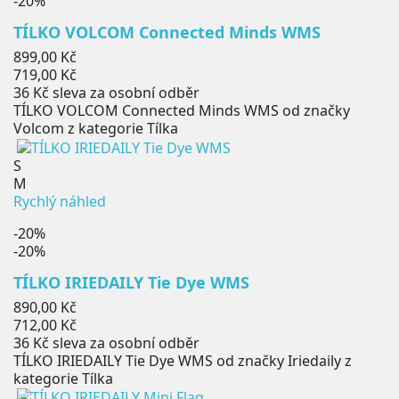
-20%
TÍLKO VOLCOM Connected Minds WMS
Běžná
899,00 Kč
cena
Cena
719,00 Kč
36 Kč
sleva za osobní odběr
TÍLKO VOLCOM Connected Minds WMS od značky
Volcom z kategorie Tílka
S
M
Rychlý náhled
-20%
-20%
TÍLKO IRIEDAILY Tie Dye WMS
Běžná
890,00 Kč
cena
Cena
712,00 Kč
36 Kč
sleva za osobní odběr
TÍLKO IRIEDAILY Tie Dye WMS od značky Iriedaily z
kategorie Tílka