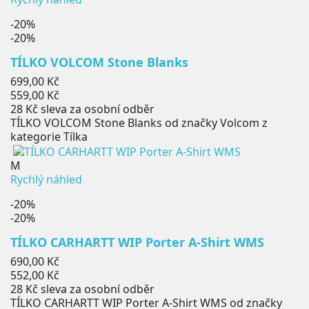
-20%
-20%
TÍLKO VOLCOM Stone Blanks
Běžná
699,00 Kč
cena
Cena
559,00 Kč
28 Kč
sleva za osobní odběr
TÍLKO VOLCOM Stone Blanks od značky Volcom z
kategorie Tílka
M
Rychlý náhled
-20%
-20%
TÍLKO CARHARTT WIP Porter A-Shirt WMS
Běžná
690,00 Kč
cena
Cena
552,00 Kč
28 Kč
sleva za osobní odběr
TÍLKO CARHARTT WIP Porter A-Shirt WMS od značky