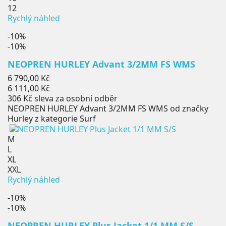
12
Rychlý náhled
-10%
-10%
NEOPREN HURLEY Advant 3/2MM FS WMS
Běžná
6 790,00 Kč
cena
Cena
6 111,00 Kč
306 Kč
sleva za osobní odběr
NEOPREN HURLEY Advant 3/2MM FS WMS od značky
Hurley z kategorie Surf
M
L
XL
XXL
Rychlý náhled
-10%
-10%
NEOPREN HURLEY Plus Jacket 1/1 MM S/S