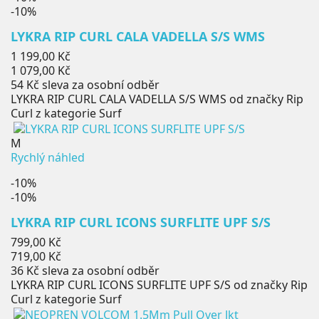
-10%
LYKRA RIP CURL CALA VADELLA S/S WMS
Běžná
1 199,00 Kč
cena
Cena
1 079,00 Kč
54 Kč
sleva za osobní odběr
LYKRA RIP CURL CALA VADELLA S/S WMS od značky Rip
Curl z kategorie Surf
M
Rychlý náhled
-10%
-10%
LYKRA RIP CURL ICONS SURFLITE UPF S/S
Běžná
799,00 Kč
cena
Cena
719,00 Kč
36 Kč
sleva za osobní odběr
LYKRA RIP CURL ICONS SURFLITE UPF S/S od značky Rip
Curl z kategorie Surf