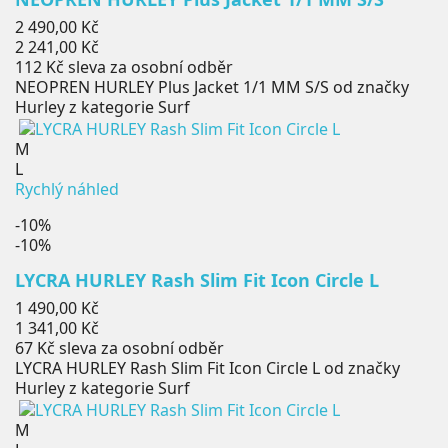
Běžná
2 490,00 Kč
cena
Cena
2 241,00 Kč
112 Kč
sleva za osobní odběr
NEOPREN HURLEY Plus Jacket 1/1 MM S/S od značky
Hurley z kategorie Surf
M
L
Rychlý náhled
-10%
-10%
LYCRA HURLEY Rash Slim Fit Icon Circle L
Běžná
1 490,00 Kč
cena
Cena
1 341,00 Kč
67 Kč
sleva za osobní odběr
LYCRA HURLEY Rash Slim Fit Icon Circle L od značky
Hurley z kategorie Surf
M