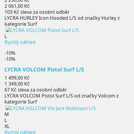
cena
Cena
2 061,00 Kč
103 Kč
sleva za osobní odběr
LYCRA HURLEY Icon Hooded L/S od značky Hurley z
kategorie Surf
L
Rychlý náhled
-10%
-10%
LYCRA VOLCOM Pistol Surf L/S
Běžná
1 499,00 Kč
cena
Cena
1 349,00 Kč
67 Kč
sleva za osobní odběr
LYCRA VOLCOM Pistol Surf L/S od značky Volcom z
kategorie Surf
M
L
XL
Rychlý náhled