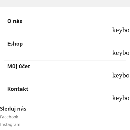
O nás
keybo
Eshop
keybo
Můj účet
keybo
Kontakt
keybo
Sleduj nás
Facebook
Instagram