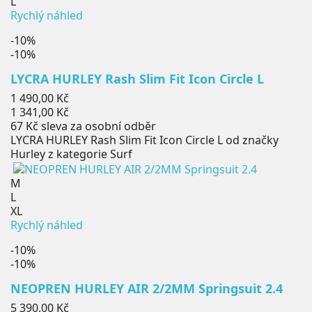
L
Rychlý náhled
-10%
-10%
LYCRA HURLEY Rash Slim Fit Icon Circle L
Běžná
1 490,00 Kč
cena
Cena
1 341,00 Kč
67 Kč
sleva za osobní odběr
LYCRA HURLEY Rash Slim Fit Icon Circle L od značky
Hurley z kategorie Surf
M
L
XL
Rychlý náhled
-10%
-10%
NEOPREN HURLEY AIR 2/2MM Springsuit 2.4
Běžná
5 390,00 Kč