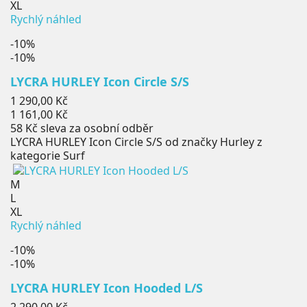
XL
Rychlý náhled
-10%
-10%
LYCRA HURLEY Icon Circle S/S
Běžná
1 290,00 Kč
cena
Cena
1 161,00 Kč
58 Kč
sleva za osobní odběr
LYCRA HURLEY Icon Circle S/S od značky Hurley z
kategorie Surf
M
L
XL
Rychlý náhled
-10%
-10%
LYCRA HURLEY Icon Hooded L/S
Běžná
2 290,00 Kč