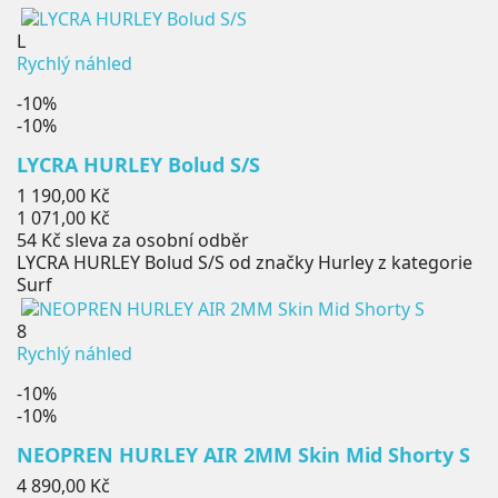
L
Rychlý náhled
-10%
-10%
LYCRA HURLEY Bolud S/S
Běžná
1 190,00 Kč
cena
Cena
1 071,00 Kč
54 Kč
sleva za osobní odběr
LYCRA HURLEY Bolud S/S od značky Hurley z kategorie
Surf
8
Rychlý náhled
-10%
-10%
NEOPREN HURLEY AIR 2MM Skin Mid Shorty S
Běžná
4 890,00 Kč