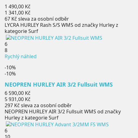
Běžná
1 490,00 Kč
cena
Cena
1 341,00 Kč
67 Kč
sleva za osobní odběr
LYCRA HURLEY Rash S/S WMS od značky Hurley z
kategorie Surf
6
8
Rychlý náhled
-10%
-10%
NEOPREN HURLEY AIR 3/2 Fullsuit WMS
Běžná
6 590,00 Kč
cena
Cena
5 931,00 Kč
297 Kč
sleva za osobní odběr
NEOPREN HURLEY AIR 3/2 Fullsuit WMS od značky
Hurley z kategorie Surf
6
10