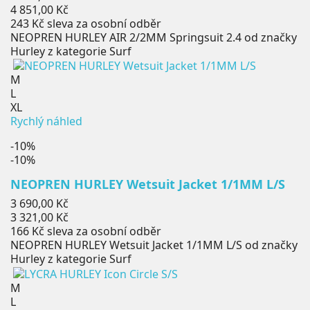
cena
Cena
4 851,00 Kč
243 Kč
sleva za osobní odběr
NEOPREN HURLEY AIR 2/2MM Springsuit 2.4 od značky
Hurley z kategorie Surf
M
L
XL
Rychlý náhled
-10%
-10%
NEOPREN HURLEY Wetsuit Jacket 1/1MM L/S
Běžná
3 690,00 Kč
cena
Cena
3 321,00 Kč
166 Kč
sleva za osobní odběr
NEOPREN HURLEY Wetsuit Jacket 1/1MM L/S od značky
Hurley z kategorie Surf
M
L