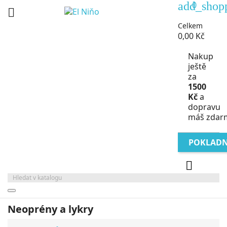
add_shop
0

Celkem
0,00 Kč
Nakup
ještě
za
1500
Kč
a
dopravu
máš zdar
POKLAD

Neoprény a lykry