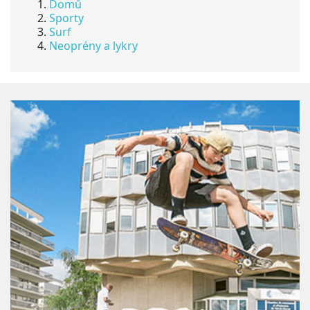
Domů
Sporty
Surf
Neoprény a lykry