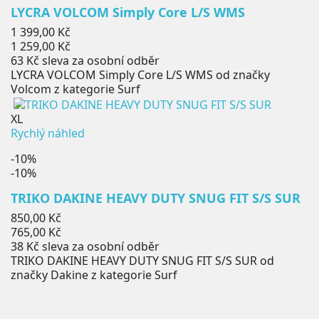
LYCRA VOLCOM Simply Core L/S WMS
Běžná
1 399,00 Kč
cena
Cena
1 259,00 Kč
63 Kč
sleva za osobní odběr
LYCRA VOLCOM Simply Core L/S WMS od značky
Volcom z kategorie Surf
XL
Rychlý náhled
-10%
-10%
TRIKO DAKINE HEAVY DUTY SNUG FIT S/S SUR
Běžná
850,00 Kč
cena
Cena
765,00 Kč
38 Kč
sleva za osobní odběr
TRIKO DAKINE HEAVY DUTY SNUG FIT S/S SUR od
značky Dakine z kategorie Surf