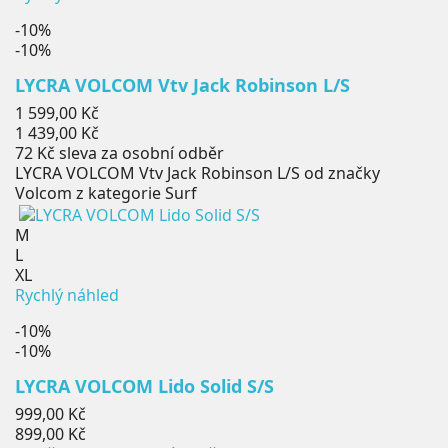
-10%
-10%
LYCRA VOLCOM Vtv Jack Robinson L/S
Běžná
1 599,00 Kč
cena
Cena
1 439,00 Kč
72 Kč
sleva za osobní odběr
LYCRA VOLCOM Vtv Jack Robinson L/S od značky
Volcom z kategorie Surf
M
L
XL
Rychlý náhled
-10%
-10%
LYCRA VOLCOM Lido Solid S/S
Běžná
999,00 Kč
cena
Cena
899,00 Kč