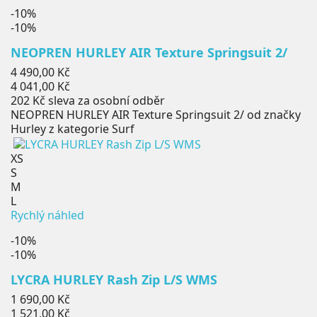
-10%
-10%
NEOPREN HURLEY AIR Texture Springsuit 2/
Běžná
4 490,00 Kč
cena
Cena
4 041,00 Kč
202 Kč
sleva za osobní odběr
NEOPREN HURLEY AIR Texture Springsuit 2/ od značky
Hurley z kategorie Surf
XS
S
M
L
Rychlý náhled
-10%
-10%
LYCRA HURLEY Rash Zip L/S WMS
Běžná
1 690,00 Kč
cena
Cena
1 521,00 Kč