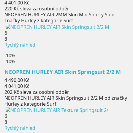
cena
Cena
4 401,00 Kč
220 Kč
sleva za osobní odběr
NEOPREN HURLEY AIR 2MM Skin Mid Shorty S od
značky Hurley z kategorie Surf
6
8
Rychlý náhled
-10%
-10%
NEOPREN HURLEY AIR Skin Springsuit 2/2 M
Běžná
4 490,00 Kč
cena
Cena
4 041,00 Kč
202 Kč
sleva za osobní odběr
NEOPREN HURLEY AIR Skin Springsuit 2/2 M od značky
Hurley z kategorie Surf
6
8
Rychlý náhled