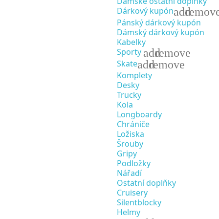
Dámské ostatní doplňky
add
remov
Dárkový kupón
Pánský dárkový kupón
Dámský dárkový kupón
Kabelky
add
remove
Sporty
add
remove
Skate
Komplety
Desky
Trucky
Kola
Longboardy
Chrániče
Ložiska
Šrouby
Gripy
Podložky
Nářadí
Ostatní doplňky
Cruisery
Silentblocky
Helmy