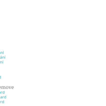
ní
ání
ní
d
emove
ard
oard
ard