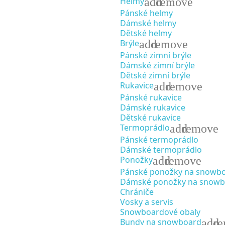
add
remove
Helmy
Pánské helmy
Dámské helmy
Dětské helmy
add
remove
Brýle
Pánské zimní brýle
Dámské zimní brýle
Dětské zimní brýle
add
remove
Rukavice
Pánské rukavice
Dámské rukavice
Dětské rukavice
add
remove
Termoprádlo
Pánské termoprádlo
Dámské termoprádlo
add
remove
Ponožky
Pánské ponožky na snowb
Dámské ponožky na snowb
Chrániče
Vosky a servis
Snowboardové obaly
add
r
Bundy na snowboard