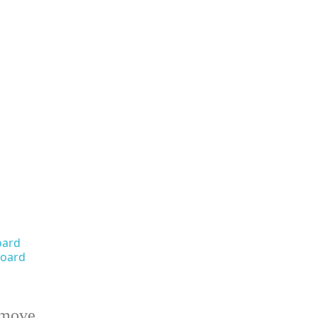
oard
oard
emove