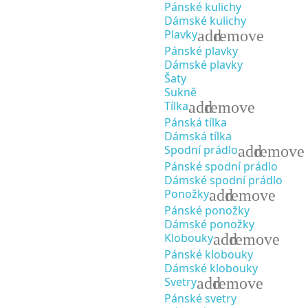
Pánské kulichy
Dámské kulichy
add
remove
Plavky
Pánské plavky
Dámské plavky
Šaty
Sukně
add
remove
Tílka
Pánská tílka
Dámská tílka
add
remove
Spodní prádlo
Pánské spodní prádlo
Dámské spodní prádlo
add
remove
Ponožky
Pánské ponožky
Dámské ponožky
add
remove
Klobouky
Pánské klobouky
Dámské klobouky
add
remove
Svetry
Pánské svetry