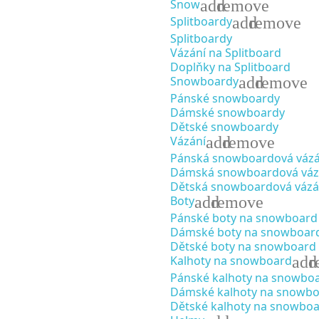
add
remove
Snow
add
remove
Splitboardy
Splitboardy
Vázání na Splitboard
Doplňky na Splitboard
add
remove
Snowboardy
Pánské snowboardy
Dámské snowboardy
Dětské snowboardy
add
remove
Vázání
Pánská snowboardová vázá
Dámská snowboardová váz
Dětská snowboardová vázá
add
remove
Boty
Pánské boty na snowboard
Dámské boty na snowboar
Dětské boty na snowboard
add
r
Kalhoty na snowboard
Pánské kalhoty na snowbo
Dámské kalhoty na snowb
Dětské kalhoty na snowbo