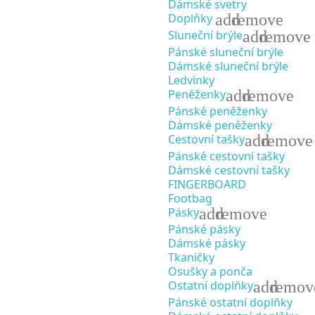
Dámské svetry
add
remove
Doplňky
add
remove
Sluneční brýle
Pánské sluneční brýle
Dámské sluneční brýle
Ledvinky
add
remove
Peněženky
Pánské peněženky
Dámské peněženky
add
remove
Cestovní tašky
Pánské cestovní tašky
Dámské cestovní tašky
FINGERBOARD
Footbag
add
remove
Pásky
Pánské pásky
Dámské pásky
Tkaničky
Osušky a ponča
add
remov
Ostatní doplňky
Pánské ostatní doplňky