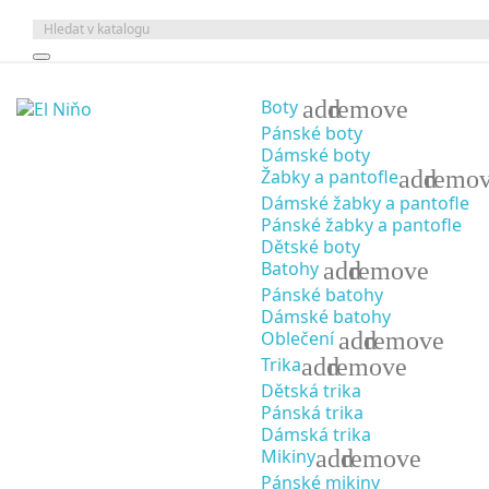
add
remove
Boty
Pánské boty
Dámské boty
add
remo
Žabky a pantofle
Dámské žabky a pantofle
Pánské žabky a pantofle
Dětské boty
add
remove
Batohy
Pánské batohy
Dámské batohy
add
remove
Oblečení
add
remove
Trika
Dětská trika
Pánská trika
Dámská trika
add
remove
Mikiny
Pánské mikiny