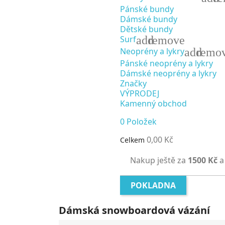
Pánské bundy
Dámské bundy
Dětské bundy
add
remove
Surf
add
remo
Neoprény a lykry
Pánské neoprény a lykry
Dámské neoprény a lykry
Značky
VÝPRODEJ
Kamenný obchod
0
Položek
0,00 Kč
Celkem
Nakup ještě za
1500 Kč
a
POKLADNA
Dámská snowboardová vázání