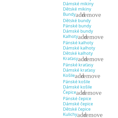
Dámské mikiny
Dětské mikiny
add
remove
Bundy
Dětské bundy
Pánské bundy
Dámské bundy
add
remove
Kalhoty
Pánské kalhoty
Dámské kalhoty
Dětské kalhoty
add
remove
Kraťasy
Pánské kraťasy
Dámské kraťasy
add
remove
Košile
Pánské košile
Dámské košile
add
remove
Čepice
Pánské čepice
Dámské čepice
Dětské čepice
add
remove
Kulichy