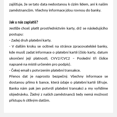
zajišťuje, že se tato data nedostanou k cizím lidem, ani k našim
zaměstnancům. Všechny informace jdou rovnou do banky.
Jak u nás zaplatíš?
Jestliže chceš platit prostřednictvím karty, drž se následujícího
postupu:
- Zadej druh platební karty.
- V dalším kroku se ocitneš na stránce zpracovatelské banky,
kde musíš zadat informace o platební kartě (číslo karty, datum
ukončení její platnosti, CVV2/CVC2 – Poslední tři číslice
napsané na místě určeném pro podpis).
- Čekej email s potvrzením platební transakce.
Přenos dat je naprosto bezpečný. Všechny informace se
dostanou přímo k bance, která údaje o platební kartě šifruje.
Banka nám pak jen potvrdí platební transakci a my vyřídíme
objednávku. Žádný z našich zaměstnanců tedy nemá možnost
přístupu k citlivým datům.