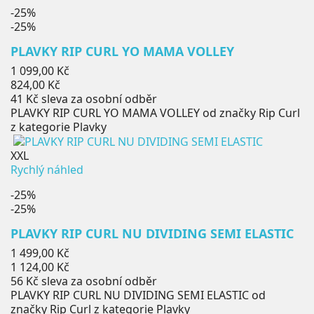
-25%
-25%
PLAVKY RIP CURL YO MAMA VOLLEY
Běžná
1 099,00 Kč
cena
Cena
824,00 Kč
41 Kč
sleva za osobní odběr
PLAVKY RIP CURL YO MAMA VOLLEY od značky Rip Curl
z kategorie Plavky
XXL
Rychlý náhled
-25%
-25%
PLAVKY RIP CURL NU DIVIDING SEMI ELASTIC
Běžná
1 499,00 Kč
cena
Cena
1 124,00 Kč
56 Kč
sleva za osobní odběr
PLAVKY RIP CURL NU DIVIDING SEMI ELASTIC od
značky Rip Curl z kategorie Plavky