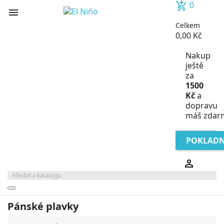
0
add_shopping_cart

Celkem
0,00 Kč
Nakup
ještě
za
1500
Kč
a
dopravu
máš zdar
POKLAD

Pánské plavky