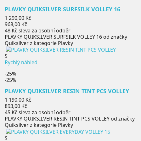
PLAVKY QUIKSILVER SURFSILK VOLLEY 16
Běžná
1 290,00 Kč
cena
Cena
968,00 Kč
48 Kč
sleva za osobní odběr
PLAVKY QUIKSILVER SURFSILK VOLLEY 16 od značky
Quiksilver z kategorie Plavky
S
Rychlý náhled
-25%
-25%
PLAVKY QUIKSILVER RESIN TINT PCS VOLLEY
Běžná
1 190,00 Kč
cena
Cena
893,00 Kč
45 Kč
sleva za osobní odběr
PLAVKY QUIKSILVER RESIN TINT PCS VOLLEY od značky
Quiksilver z kategorie Plavky
S