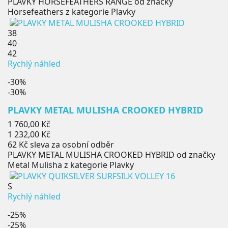
PLAVKY HORSEFEATHERS RANGE od značky
Horsefeathers z kategorie Plavky
38
40
42
Rychlý náhled
-30%
-30%
PLAVKY METAL MULISHA CROOKED HYBRID
Běžná
1 760,00 Kč
cena
Cena
1 232,00 Kč
62 Kč
sleva za osobní odběr
PLAVKY METAL MULISHA CROOKED HYBRID od značky
Metal Mulisha z kategorie Plavky
S
Rychlý náhled
-25%
-25%