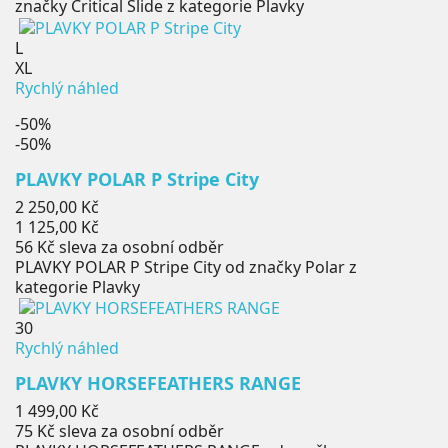
značky Critical Slide z kategorie Plavky
L
XL
Rychlý náhled
-50%
-50%
PLAVKY POLAR P Stripe City
Běžná
2 250,00 Kč
cena
Cena
1 125,00 Kč
56 Kč
sleva za osobní odběr
PLAVKY POLAR P Stripe City od značky Polar z
kategorie Plavky
30
Rychlý náhled
PLAVKY HORSEFEATHERS RANGE
Cena
1 499,00 Kč
75 Kč
sleva za osobní odběr