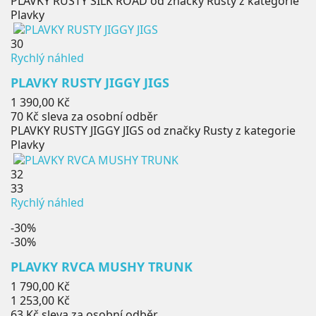
PLAVKY RUSTY SILK ROAD od značky Rusty z kategorie
Plavky
30
Rychlý náhled
PLAVKY RUSTY JIGGY JIGS
Cena
1 390,00 Kč
70 Kč
sleva za osobní odběr
PLAVKY RUSTY JIGGY JIGS od značky Rusty z kategorie
Plavky
32
33
Rychlý náhled
-30%
-30%
PLAVKY RVCA MUSHY TRUNK
Běžná
1 790,00 Kč
cena
Cena
1 253,00 Kč
63 Kč
sleva za osobní odběr