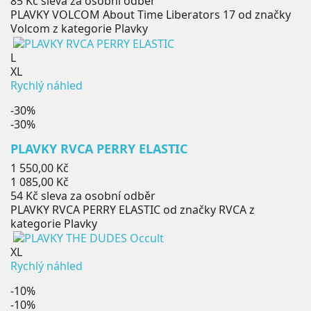
85 Kč
sleva za osobní odběr
PLAVKY VOLCOM About Time Liberators 17 od značky
Volcom z kategorie Plavky
L
XL
Rychlý náhled
-30%
-30%
PLAVKY RVCA PERRY ELASTIC
Běžná
1 550,00 Kč
cena
Cena
1 085,00 Kč
54 Kč
sleva za osobní odběr
PLAVKY RVCA PERRY ELASTIC od značky RVCA z
kategorie Plavky
XL
Rychlý náhled
-10%
-10%