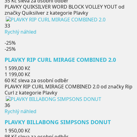
35 Kč
sleva za osobní odběr
PLAVKY QUIKSILVER WORD BLOCK VOLLEY YOUT od
značky Quiksilver z kategorie Plavky
33
Rychlý náhled
-25%
-25%
PLAVKY RIP CURL MIRAGE COMBINED 2.0
Běžná
1 599,00 Kč
cena
Cena
1 199,00 Kč
60 Kč
sleva za osobní odběr
PLAVKY RIP CURL MIRAGE COMBINED 2.0 od značky Rip
Curl z kategorie Plavky
36
Rychlý náhled
PLAVKY BILLABONG SIMPSONS DONUT
Cena
1 950,00 Kč
98 Kč
sleva za osobní odběr