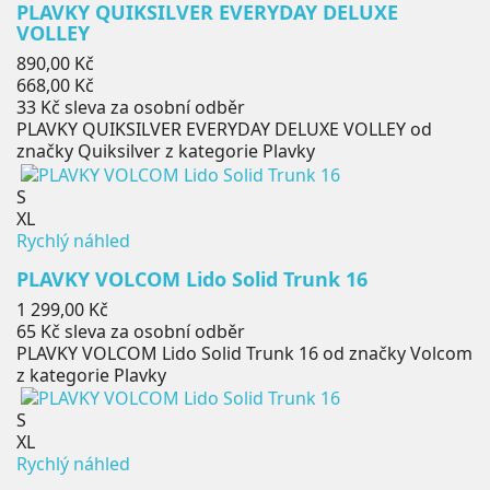
PLAVKY QUIKSILVER EVERYDAY DELUXE
VOLLEY
Běžná
890,00 Kč
cena
Cena
668,00 Kč
33 Kč
sleva za osobní odběr
PLAVKY QUIKSILVER EVERYDAY DELUXE VOLLEY od
značky Quiksilver z kategorie Plavky
S
XL
Rychlý náhled
PLAVKY VOLCOM Lido Solid Trunk 16
Cena
1 299,00 Kč
65 Kč
sleva za osobní odběr
PLAVKY VOLCOM Lido Solid Trunk 16 od značky Volcom
z kategorie Plavky
S
XL
Rychlý náhled