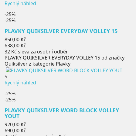
Rychlý náhled
-25%
-25%
PLAVKY QUIKSILVER EVERYDAY VOLLEY 15
Běžná
850,00 Kč
cena
Cena
638,00 Kč
32 Kč
sleva za osobní odběr
PLAVKY QUIKSILVER EVERYDAY VOLLEY 15 od značky
Quiksilver z kategorie Plavky
S
Rychlý náhled
-25%
-25%
PLAVKY QUIKSILVER WORD BLOCK VOLLEY
YOUT
Běžná
920,00 Kč
cena
Cena
690,00 Kč