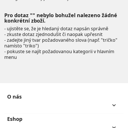
Pro dotaz "" nebylo bohužel nalezeno žádné
konkrétní zboží.
- ujistěte se, že je hledaný dotaz napsán správně
- zkuste dotaz zjednodušit či naopak upřesnit
- zadejte jiný tvar požadovaného slova (např. "tričko"
namísto "triko")
- pokuste se najít požadovanou kategorii v hlavním
menu
O nás
keyboard_arrow_down
Eshop
keyboard_arrow_down