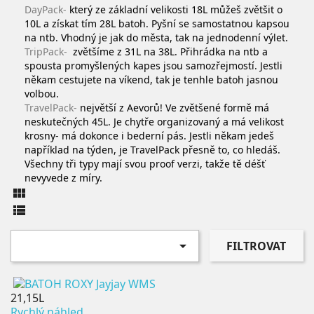
DayPack-
který ze základní velikosti 18L můžeš zvětšit o
10L a získat tím 28L batoh. Pyšní se samostatnou kapsou
na ntb. Vhodný je jak do města, tak na jednodenní výlet.
TripPack-
zvětšíme z 31L na 38L. Přihrádka na ntb a
spousta promyšlených kapes jsou samozřejmostí. Jestli
někam cestujete na víkend, tak je tenhle batoh jasnou
volbou.
TravelPack-
největší z Aevorů! Ve zvětšené formě má
neskutečných 45L. Je chytře organizovaný a má velikost
krosny- má dokonce i bederní pás. Jestli někam jedeš
například na týden, je TravelPack přesně to, co hledáš.
Všechny tři typy mají svou proof verzi, takže tě déšť
nevyvede z míry.



FILTROVAT
21,15L
Rychlý náhled