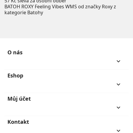
57 Kč
sleva za osobní odběr
BATOH ROXY Feeling Vibes WMS od značky Roxy z
kategorie Batohy
O nás
keyboard_arrow_down
Eshop
keyboard_arrow_down
Můj účet
keyboard_arrow_down
Kontakt
keyboard_arrow_down