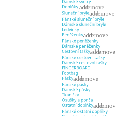
Dámské svetry
add
remove
Doplňky
add
remove
Sluneční brýle
Pánské sluneční brýle
Dámské sluneční brýle
Ledvinky
add
remove
Peněženky
Pánské peněženky
Dámské peněženky
add
remove
Cestovní tašky
Pánské cestovní tašky
Dámské cestovní tašky
FINGERBOARD
Footbag
add
remove
Pásky
Pánské pásky
Dámské pásky
Tkaničky
Osušky a ponča
add
remov
Ostatní doplňky
Pánské ostatní doplňky