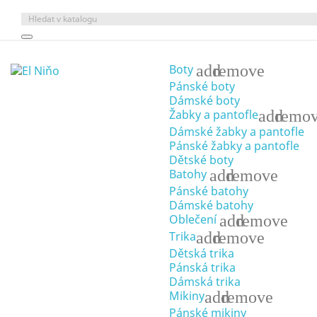
add
remove
Boty
Pánské boty
Dámské boty
add
remo
Žabky a pantofle
Dámské žabky a pantofle
Pánské žabky a pantofle
Dětské boty
add
remove
Batohy
Pánské batohy
Dámské batohy
add
remove
Oblečení
add
remove
Trika
Dětská trika
Pánská trika
Dámská trika
add
remove
Mikiny
Pánské mikiny