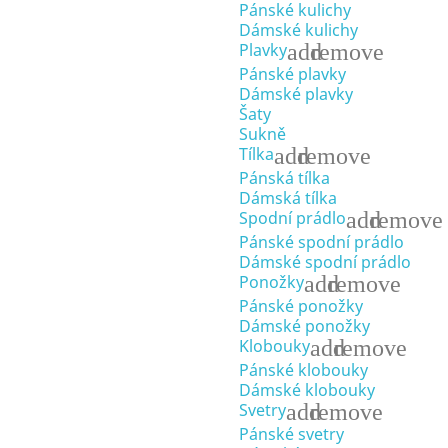
Pánské kulichy
Dámské kulichy
add
remove
Plavky
Pánské plavky
Dámské plavky
Šaty
Sukně
add
remove
Tílka
Pánská tílka
Dámská tílka
add
remove
Spodní prádlo
Pánské spodní prádlo
Dámské spodní prádlo
add
remove
Ponožky
Pánské ponožky
Dámské ponožky
add
remove
Klobouky
Pánské klobouky
Dámské klobouky
add
remove
Svetry
Pánské svetry