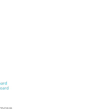
oard
oard
emove