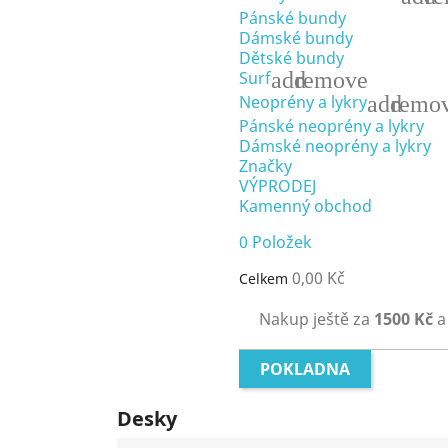
Pánské bundy
Dámské bundy
Dětské bundy
add
remove
Surf
add
remo
Neoprény a lykry
Pánské neoprény a lykry
Dámské neoprény a lykry
Značky
VÝPRODEJ
Kamenný obchod
0
Položek
0,00 Kč
Celkem
Nakup ještě za
1500 Kč
a
POKLADNA
Desky