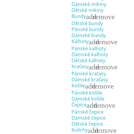
Dámské mikiny
Dětské mikiny
add
remove
Bundy
Dětské bundy
Pánské bundy
Dámské bundy
add
remove
Kalhoty
Pánské kalhoty
Dámské kalhoty
Dětské kalhoty
add
remove
Kraťasy
Pánské kraťasy
Dámské kraťasy
add
remove
Košile
Pánské košile
Dámské košile
add
remove
Čepice
Pánské čepice
Dámské čepice
Dětské čepice
add
remove
Kulichy