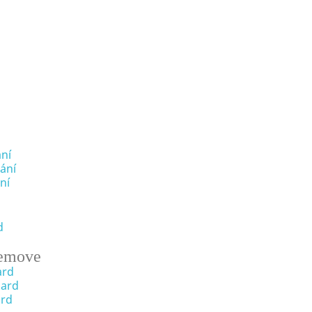
ní
ání
ní
d
emove
ard
oard
ard