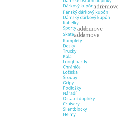
Dámské ostatní doplňky
add
remov
Dárkový kupón
Pánský dárkový kupón
Dámský dárkový kupón
Kabelky
add
remove
Sporty
add
remove
Skate
Komplety
Desky
Trucky
Kola
Longboardy
Chrániče
Ložiska
Šrouby
Gripy
Podložky
Nářadí
Ostatní doplňky
Cruisery
Silentblocky
Helmy