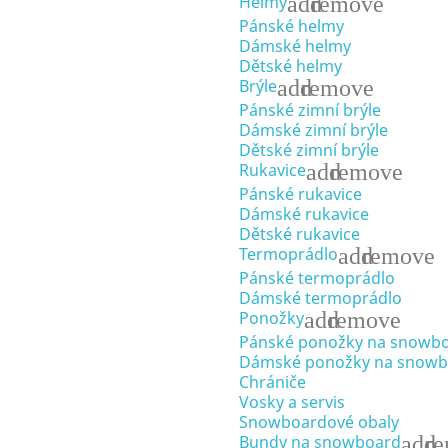
add
remove
Helmy
Pánské helmy
Dámské helmy
Dětské helmy
add
remove
Brýle
Pánské zimní brýle
Dámské zimní brýle
Dětské zimní brýle
add
remove
Rukavice
Pánské rukavice
Dámské rukavice
Dětské rukavice
add
remove
Termoprádlo
Pánské termoprádlo
Dámské termoprádlo
add
remove
Ponožky
Pánské ponožky na snowb
Dámské ponožky na snowb
Chrániče
Vosky a servis
Snowboardové obaly
add
r
Bundy na snowboard