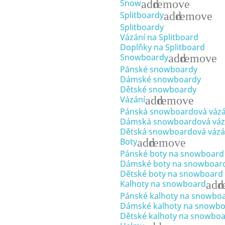
add
remove
Snow
add
remove
Splitboardy
Splitboardy
Vázání na Splitboard
Doplňky na Splitboard
add
remove
Snowboardy
Pánské snowboardy
Dámské snowboardy
Dětské snowboardy
add
remove
Vázání
Pánská snowboardová vázá
Dámská snowboardová váz
Dětská snowboardová vázá
add
remove
Boty
Pánské boty na snowboard
Dámské boty na snowboar
Dětské boty na snowboard
add
r
Kalhoty na snowboard
Pánské kalhoty na snowbo
Dámské kalhoty na snowb
Dětské kalhoty na snowbo