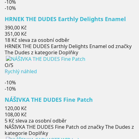
-10%
-10%
HRNEK THE DUDES Earthly Delights Enamel
Běžná
390,00 Kč
cena
Cena
351,00 Kč
18 Kč
sleva za osobní odběr
HRNEK THE DUDES Earthly Delights Enamel od značky
The Dudes z kategorie Doplňky
O/S
Rychlý náhled
-10%
-10%
NÁŠIVKA THE DUDES Fine Patch
Běžná
120,00 Kč
cena
Cena
108,00 Kč
5 Kč
sleva za osobní odběr
NÁŠIVKA THE DUDES Fine Patch od značky The Dudes z
kategorie Doplňky