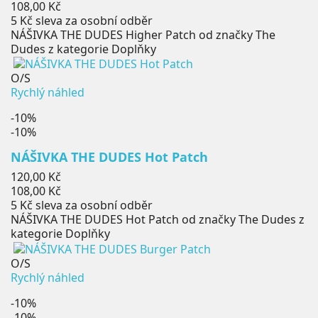
cena
Cena
108,00 Kč
5 Kč
sleva za osobní odběr
NÁŠIVKA THE DUDES Higher Patch od značky The
Dudes z kategorie Doplňky
O/S
Rychlý náhled
-10%
-10%
NÁŠIVKA THE DUDES Hot Patch
Běžná
120,00 Kč
cena
Cena
108,00 Kč
5 Kč
sleva za osobní odběr
NÁŠIVKA THE DUDES Hot Patch od značky The Dudes z
kategorie Doplňky
O/S
Rychlý náhled
-10%
-10%