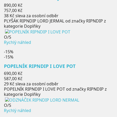
Běžná
890,00 Kč
cena
Cena
757,00 Kč
38 Kč
sleva za osobní odběr
PLYŠÁK RIPNDIP LORD JERMAL od značky RIPNDIP z
kategorie Doplňky
O/S
Rychlý náhled
-15%
-15%
POPELNÍK RIPNDIP I LOVE POT
Běžná
690,00 Kč
cena
Cena
587,00 Kč
29 Kč
sleva za osobní odběr
POPELNÍK RIPNDIP I LOVE POT od značky RIPNDIP z
kategorie Doplňky
O/S
Rychlý náhled