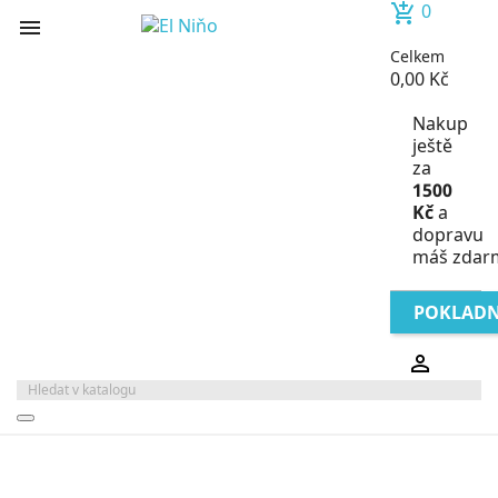
0
add_shopping_cart

Celkem
0,00 Kč
Nakup
ještě
za
1500
Kč
a
dopravu
máš zdar
POKLAD
