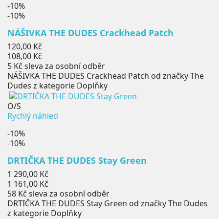
-10%
-10%
NÁŠIVKA THE DUDES Crackhead Patch
Běžná
120,00 Kč
cena
Cena
108,00 Kč
5 Kč
sleva za osobní odběr
NÁŠIVKA THE DUDES Crackhead Patch od značky The
Dudes z kategorie Doplňky
O/S
Rychlý náhled
-10%
-10%
DRTIČKA THE DUDES Stay Green
Běžná
1 290,00 Kč
cena
Cena
1 161,00 Kč
58 Kč
sleva za osobní odběr
DRTIČKA THE DUDES Stay Green od značky The Dudes
z kategorie Doplňky