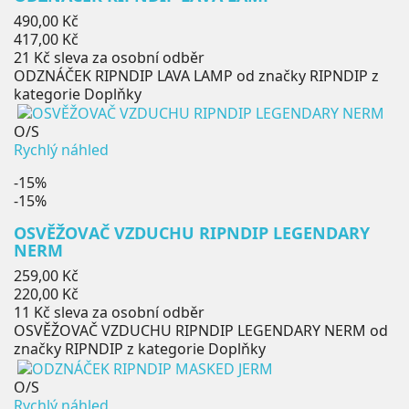
Běžná
490,00 Kč
cena
Cena
417,00 Kč
21 Kč
sleva za osobní odběr
ODZNÁČEK RIPNDIP LAVA LAMP od značky RIPNDIP z
kategorie Doplňky
O/S
Rychlý náhled
-15%
-15%
OSVĚŽOVAČ VZDUCHU RIPNDIP LEGENDARY
NERM
Běžná
259,00 Kč
cena
Cena
220,00 Kč
11 Kč
sleva za osobní odběr
OSVĚŽOVAČ VZDUCHU RIPNDIP LEGENDARY NERM od
značky RIPNDIP z kategorie Doplňky
O/S
Rychlý náhled