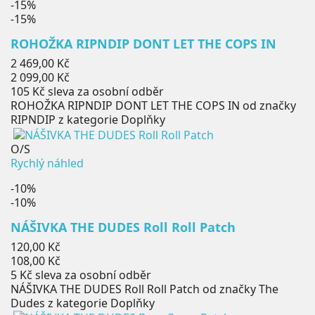
-15%
-15%
ROHOŽKA RIPNDIP DONT LET THE COPS IN
Běžná
2 469,00 Kč
cena
Cena
2 099,00 Kč
105 Kč
sleva za osobní odběr
ROHOŽKA RIPNDIP DONT LET THE COPS IN od značky
RIPNDIP z kategorie Doplňky
O/S
Rychlý náhled
-10%
-10%
NÁŠIVKA THE DUDES Roll Roll Patch
Běžná
120,00 Kč
cena
Cena
108,00 Kč
5 Kč
sleva za osobní odběr
NÁŠIVKA THE DUDES Roll Roll Patch od značky The
Dudes z kategorie Doplňky