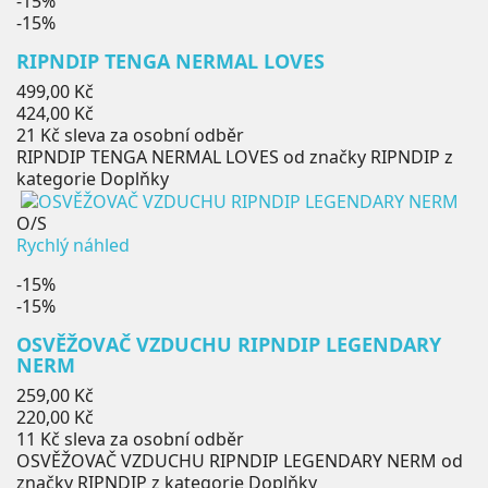
-15%
-15%
RIPNDIP TENGA NERMAL LOVES
Běžná
499,00 Kč
cena
Cena
424,00 Kč
21 Kč
sleva za osobní odběr
RIPNDIP TENGA NERMAL LOVES od značky RIPNDIP z
kategorie Doplňky
O/S
Rychlý náhled
-15%
-15%
OSVĚŽOVAČ VZDUCHU RIPNDIP LEGENDARY
NERM
Běžná
259,00 Kč
cena
Cena
220,00 Kč
11 Kč
sleva za osobní odběr
OSVĚŽOVAČ VZDUCHU RIPNDIP LEGENDARY NERM od
značky RIPNDIP z kategorie Doplňky