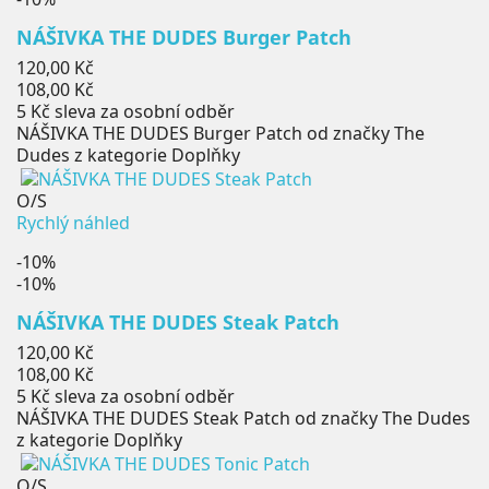
NÁŠIVKA THE DUDES Burger Patch
Běžná
120,00 Kč
cena
Cena
108,00 Kč
5 Kč
sleva za osobní odběr
NÁŠIVKA THE DUDES Burger Patch od značky The
Dudes z kategorie Doplňky
O/S
Rychlý náhled
-10%
-10%
NÁŠIVKA THE DUDES Steak Patch
Běžná
120,00 Kč
cena
Cena
108,00 Kč
5 Kč
sleva za osobní odběr
NÁŠIVKA THE DUDES Steak Patch od značky The Dudes
z kategorie Doplňky
O/S