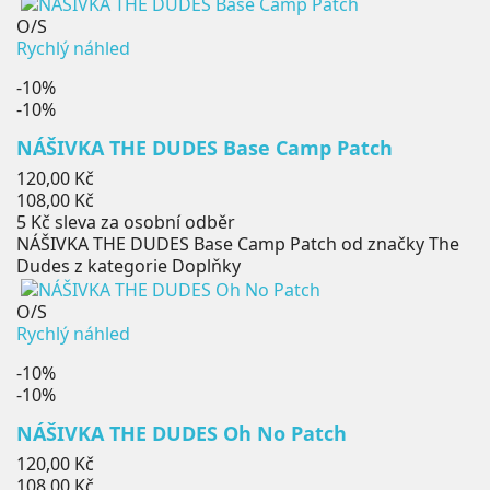
O/S
Rychlý náhled
-10%
-10%
NÁŠIVKA THE DUDES Base Camp Patch
Běžná
120,00 Kč
cena
Cena
108,00 Kč
5 Kč
sleva za osobní odběr
NÁŠIVKA THE DUDES Base Camp Patch od značky The
Dudes z kategorie Doplňky
O/S
Rychlý náhled
-10%
-10%
NÁŠIVKA THE DUDES Oh No Patch
Běžná
120,00 Kč
cena
Cena
108,00 Kč