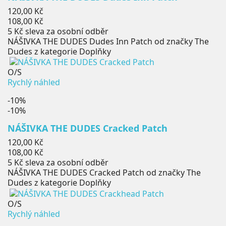
Běžná
120,00 Kč
cena
Cena
108,00 Kč
5 Kč
sleva za osobní odběr
NÁŠIVKA THE DUDES Dudes Inn Patch od značky The
Dudes z kategorie Doplňky
O/S
Rychlý náhled
-10%
-10%
NÁŠIVKA THE DUDES Cracked Patch
Běžná
120,00 Kč
cena
Cena
108,00 Kč
5 Kč
sleva za osobní odběr
NÁŠIVKA THE DUDES Cracked Patch od značky The
Dudes z kategorie Doplňky
O/S
Rychlý náhled