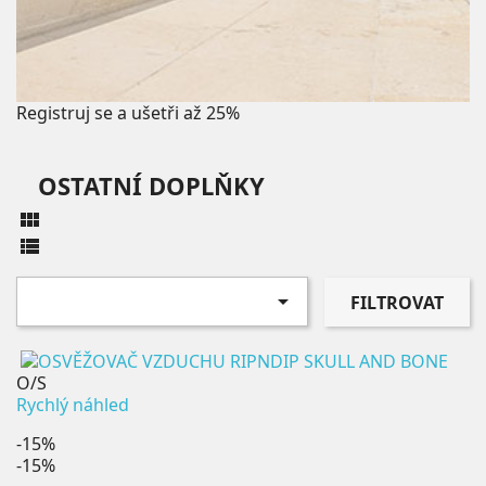
Registruj se a ušetři až 25%
OSTATNÍ DOPLŇKY



FILTROVAT
O/S
Rychlý náhled
-15%
-15%