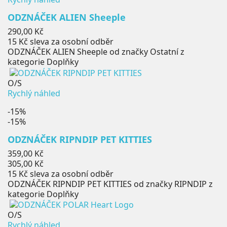
ODZNÁČEK ALIEN Sheeple
Cena
290,00 Kč
15 Kč
sleva za osobní odběr
ODZNÁČEK ALIEN Sheeple od značky Ostatní z
kategorie Doplňky
O/S
Rychlý náhled
-15%
-15%
ODZNÁČEK RIPNDIP PET KITTIES
Běžná
359,00 Kč
cena
Cena
305,00 Kč
15 Kč
sleva za osobní odběr
ODZNÁČEK RIPNDIP PET KITTIES od značky RIPNDIP z
kategorie Doplňky
O/S
Rychlý náhled