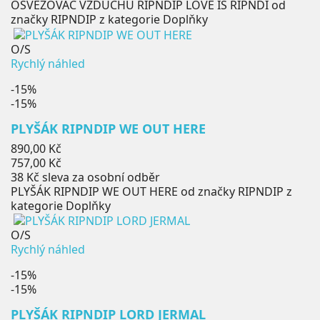
OSVĚŽOVAČ VZDUCHU RIPNDIP LOVE IS RIPNDI od
značky RIPNDIP z kategorie Doplňky
O/S
Rychlý náhled
-15%
-15%
PLYŠÁK RIPNDIP WE OUT HERE
Běžná
890,00 Kč
cena
Cena
757,00 Kč
38 Kč
sleva za osobní odběr
PLYŠÁK RIPNDIP WE OUT HERE od značky RIPNDIP z
kategorie Doplňky
O/S
Rychlý náhled
-15%
-15%
PLYŠÁK RIPNDIP LORD JERMAL