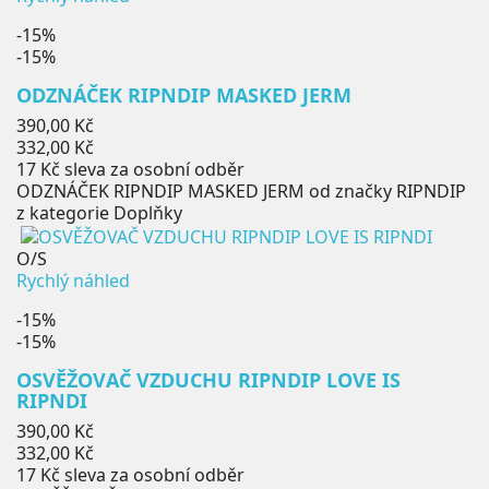
-15%
-15%
ODZNÁČEK RIPNDIP MASKED JERM
Běžná
390,00 Kč
cena
Cena
332,00 Kč
17 Kč
sleva za osobní odběr
ODZNÁČEK RIPNDIP MASKED JERM od značky RIPNDIP
z kategorie Doplňky
O/S
Rychlý náhled
-15%
-15%
OSVĚŽOVAČ VZDUCHU RIPNDIP LOVE IS
RIPNDI
Běžná
390,00 Kč
cena
Cena
332,00 Kč
17 Kč
sleva za osobní odběr