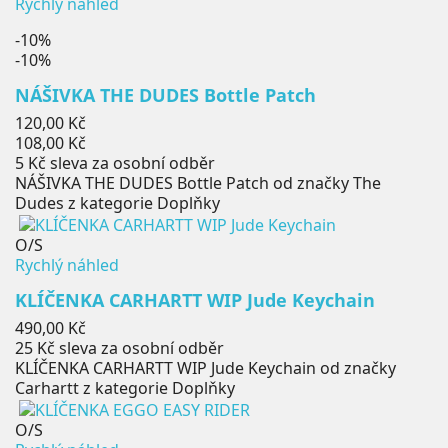
Rychlý náhled
-10%
-10%
NÁŠIVKA THE DUDES Bottle Patch
Běžná
120,00 Kč
cena
Cena
108,00 Kč
5 Kč
sleva za osobní odběr
NÁŠIVKA THE DUDES Bottle Patch od značky The
Dudes z kategorie Doplňky
O/S
Rychlý náhled
KLÍČENKA CARHARTT WIP Jude Keychain
Cena
490,00 Kč
25 Kč
sleva za osobní odběr
KLÍČENKA CARHARTT WIP Jude Keychain od značky
Carhartt z kategorie Doplňky
O/S