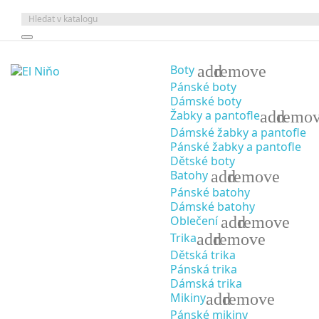
add
remove
Boty
Pánské boty
Dámské boty
add
remo
Žabky a pantofle
Dámské žabky a pantofle
Pánské žabky a pantofle
Dětské boty
add
remove
Batohy
Pánské batohy
Dámské batohy
add
remove
Oblečení
add
remove
Trika
Dětská trika
Pánská trika
Dámská trika
add
remove
Mikiny
Pánské mikiny