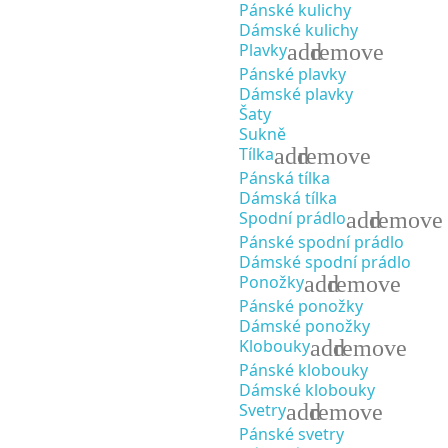
Pánské kulichy
Dámské kulichy
add
remove
Plavky
Pánské plavky
Dámské plavky
Šaty
Sukně
add
remove
Tílka
Pánská tílka
Dámská tílka
add
remove
Spodní prádlo
Pánské spodní prádlo
Dámské spodní prádlo
add
remove
Ponožky
Pánské ponožky
Dámské ponožky
add
remove
Klobouky
Pánské klobouky
Dámské klobouky
add
remove
Svetry
Pánské svetry