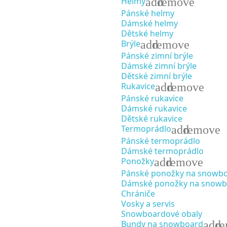
add
remove
Helmy
Pánské helmy
Dámské helmy
Dětské helmy
add
remove
Brýle
Pánské zimní brýle
Dámské zimní brýle
Dětské zimní brýle
add
remove
Rukavice
Pánské rukavice
Dámské rukavice
Dětské rukavice
add
remove
Termoprádlo
Pánské termoprádlo
Dámské termoprádlo
add
remove
Ponožky
Pánské ponožky na snowb
Dámské ponožky na snowb
Chrániče
Vosky a servis
Snowboardové obaly
add
r
Bundy na snowboard