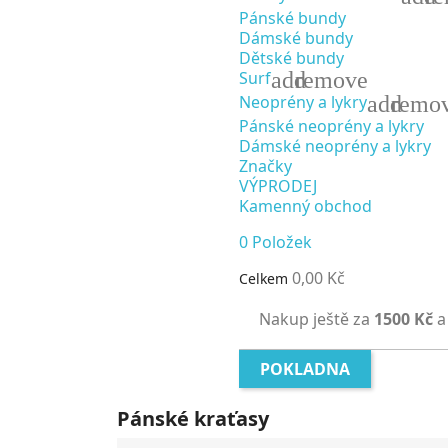
Pánské bundy
Dámské bundy
Dětské bundy
add
remove
Surf
add
remo
Neoprény a lykry
Pánské neoprény a lykry
Dámské neoprény a lykry
Značky
VÝPRODEJ
Kamenný obchod
0
Položek
0,00 Kč
Celkem
Nakup ještě za
1500 Kč
a
POKLADNA
Pánské kraťasy