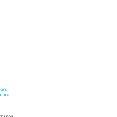
oard
oard
emove