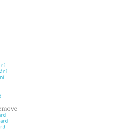
ní
ání
ní
d
emove
ard
oard
ard