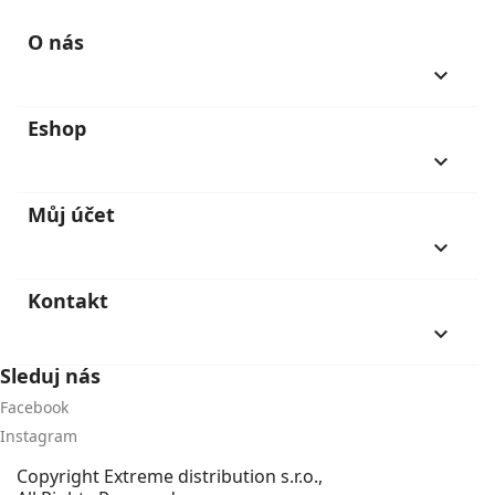
O nás
keyboard_arrow_down
Eshop
keyboard_arrow_down
Můj účet
keyboard_arrow_down
Kontakt
keyboard_arrow_down
Sleduj nás
Facebook
Instagram
Copyright
Extreme distribution s.r.o.,