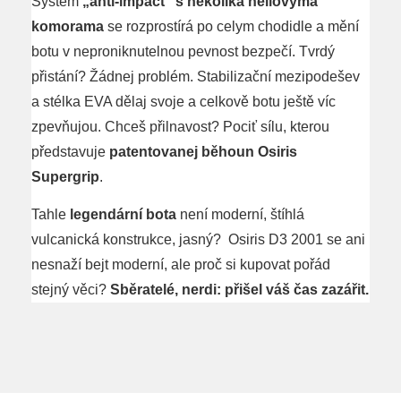
Systém
„anti-impact“ s několika héliovýma
komorama
se rozprostírá po celym chodidle a mění
botu v neproniknutelnou pevnost bezpečí. Tvrdý
přistání? Žádnej problém. Stabilizační mezipodešev
a stélka EVA dělaj svoje a celkově botu ještě víc
zpevňujou. Chceš přilnavost? Pociť sílu, kterou
představuje
patentovanej běhoun Osiris
Supergrip
.
Tahle
legendární bota
není moderní, štíhlá
vulcanická konstrukce, jasný? Osiris D3 2001 se ani
nesnaží bejt moderní, ale proč si kupovat pořád
stejný věci?
Sběratelé, nerdi: přišel váš čas zazářit.