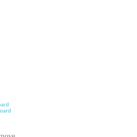
oard
oard
emove