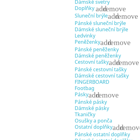
Dámské svetry
add
remove
Doplňky
add
remove
Sluneční brýle
Pánské sluneční brýle
Dámské sluneční brýle
Ledvinky
add
remove
Peněženky
Pánské peněženky
Dámské peněženky
add
remove
Cestovní tašky
Pánské cestovní tašky
Dámské cestovní tašky
FINGERBOARD
Footbag
add
remove
Pásky
Pánské pásky
Dámské pásky
Tkaničky
Osušky a ponča
add
remov
Ostatní doplňky
Pánské ostatní doplňky