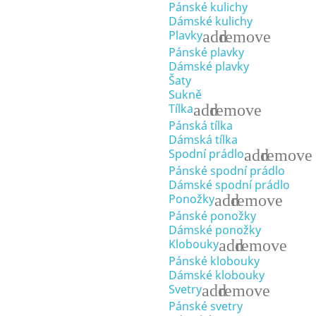
Pánské kulichy
Dámské kulichy
add
remove
Plavky
Pánské plavky
Dámské plavky
Šaty
Sukně
add
remove
Tílka
Pánská tílka
Dámská tílka
add
remove
Spodní prádlo
Pánské spodní prádlo
Dámské spodní prádlo
add
remove
Ponožky
Pánské ponožky
Dámské ponožky
add
remove
Klobouky
Pánské klobouky
Dámské klobouky
add
remove
Svetry
Pánské svetry