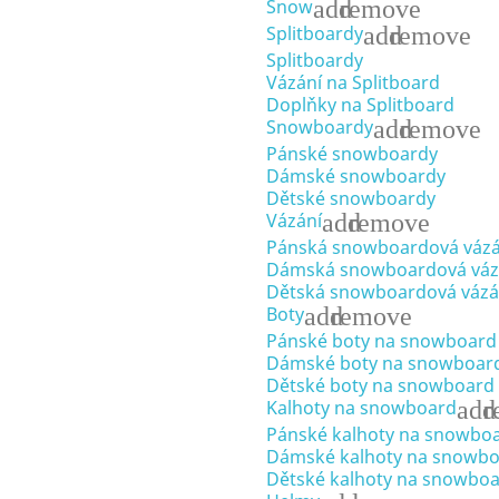
add
remove
Snow
add
remove
Splitboardy
Splitboardy
Vázání na Splitboard
Doplňky na Splitboard
add
remove
Snowboardy
Pánské snowboardy
Dámské snowboardy
Dětské snowboardy
add
remove
Vázání
Pánská snowboardová vázá
Dámská snowboardová váz
Dětská snowboardová vázá
add
remove
Boty
Pánské boty na snowboard
Dámské boty na snowboar
Dětské boty na snowboard
add
r
Kalhoty na snowboard
Pánské kalhoty na snowbo
Dámské kalhoty na snowb
Dětské kalhoty na snowbo