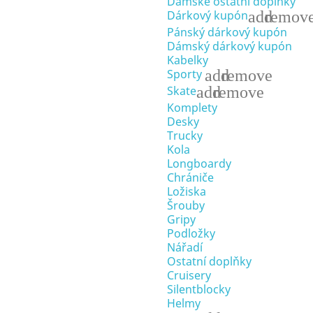
Dámské ostatní doplňky
add
remov
Dárkový kupón
Pánský dárkový kupón
Dámský dárkový kupón
Kabelky
add
remove
Sporty
add
remove
Skate
Komplety
Desky
Trucky
Kola
Longboardy
Chrániče
Ložiska
Šrouby
Gripy
Podložky
Nářadí
Ostatní doplňky
Cruisery
Silentblocky
Helmy