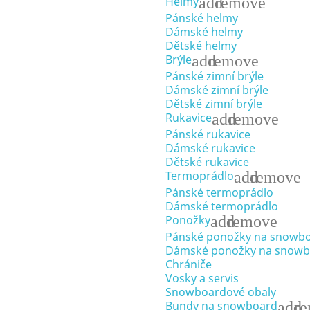
add
remove
Helmy
Pánské helmy
Dámské helmy
Dětské helmy
add
remove
Brýle
Pánské zimní brýle
Dámské zimní brýle
Dětské zimní brýle
add
remove
Rukavice
Pánské rukavice
Dámské rukavice
Dětské rukavice
add
remove
Termoprádlo
Pánské termoprádlo
Dámské termoprádlo
add
remove
Ponožky
Pánské ponožky na snowb
Dámské ponožky na snowb
Chrániče
Vosky a servis
Snowboardové obaly
add
r
Bundy na snowboard