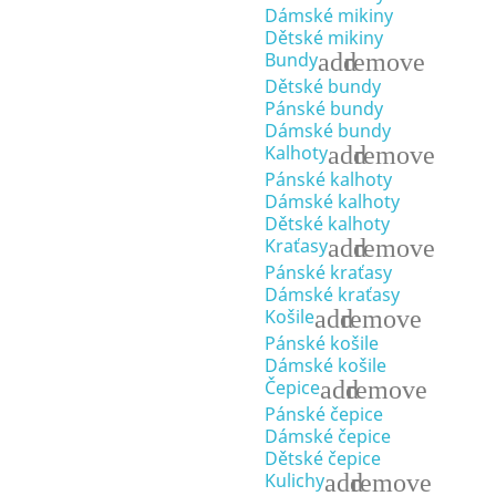
Dámské mikiny
Dětské mikiny
add
remove
Bundy
Dětské bundy
Pánské bundy
Dámské bundy
add
remove
Kalhoty
Pánské kalhoty
Dámské kalhoty
Dětské kalhoty
add
remove
Kraťasy
Pánské kraťasy
Dámské kraťasy
add
remove
Košile
Pánské košile
Dámské košile
add
remove
Čepice
Pánské čepice
Dámské čepice
Dětské čepice
add
remove
Kulichy