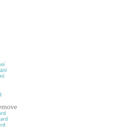
ní
ání
ní
d
emove
ard
oard
ard