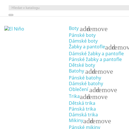
add
remove
Boty
Pánské boty
Dámské boty
add
remo
Žabky a pantofle
Dámské žabky a pantofle
Pánské žabky a pantofle
Dětské boty
add
remove
Batohy
Pánské batohy
Dámské batohy
add
remove
Oblečení
add
remove
Trika
Dětská trika
Pánská trika
Dámská trika
add
remove
Mikiny
Pánské mikiny