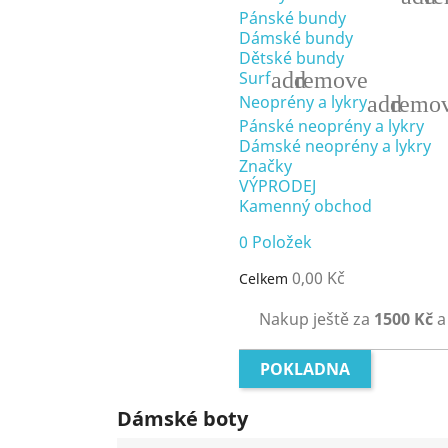
Pánské bundy
Dámské bundy
Dětské bundy
add
remove
Surf
add
remo
Neoprény a lykry
Pánské neoprény a lykry
Dámské neoprény a lykry
Značky
VÝPRODEJ
Kamenný obchod
0
Položek
0,00 Kč
Celkem
Nakup ještě za
1500 Kč
a
POKLADNA
Dámské boty